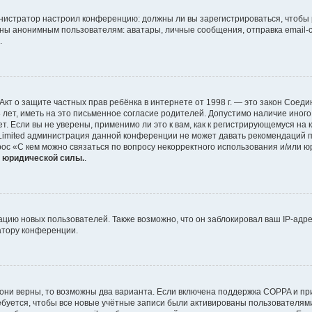
дминистратор настроил конференцию: должны ли вы зарегистрироваться, чтобы
ы анонимным пользователям: аватары, личные сообщения, отправка email-сооб
.
 или Акт о защите частных прав ребёнка в интернете от 1998 г. — это закон Со
ет, иметь на это письменное согласие родителей. Допустимо наличие иного
 Если вы не уверены, применимо ли это к вам, как к регистрирующемуся на 
 Limited администрация данной конференции не может давать рекомендаций 
рос «С кем можно связаться по вопросу некорректного использования и/или ю
т юридической силы.
.
ию новых пользователей. Также возможно, что он заблокировал ваш IP-адре
атору конференции.
они верны, то возможны два варианта. Если включена поддержка COPPA и при 
буется, чтобы все новые учётные записи были активированы пользователями