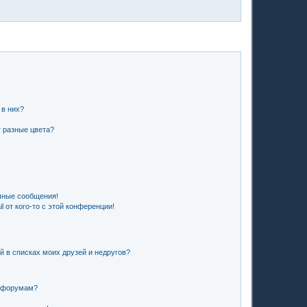
 в них?
 разные цвета?
чные сообщения!
 от кого-то с этой конференции!
й в списках моих друзей и недругов?
и форумам?