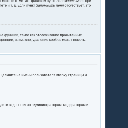
вы можете отметить флажком пункт
Запомнить меня
при
те и т. д. Если пункт
Запомнить меня
отсутствует, это
ие функции, такие как отслеживание прочитанных
ренции, возможно, удаление cookies может помочь.
 щёлкните на имени пользователя вверху страницы и
будете видны только администраторам, модераторам и