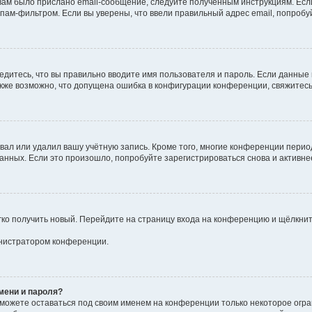
ам было прислано email-сообщение, следуйте полученным инструкциям. Если
пам-фильтром. Если вы уверены, что ввели правильный адрес email, попробу
едитесь, что вы правильно вводите имя пользователя и пароль. Если данные
Также возможно, что допущена ошибка в конфигурации конференции, свяжитес
вал или удалил вашу учётную запись. Кроме того, многие конференции пери
ных. Если это произошло, попробуйте зарегистрироваться снова и активнее 
егко получить новый. Перейдите на страницу входа на конференцию и щёлкни
инистратором конференции.
мени и пароля?
сможете оставаться под своим именем на конференции только некоторое огра