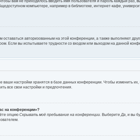
о чтобы вам не приходилось вводить имя пользователя и пароль каждый раз, 
щедоступном компьютере, например в библиотеке, интернет-кафе, университе
ам оставаться авторизованным на этой конференции, а также выполняют друг
ом. Если вы испытываете трудности со входом или выходом на данной конфе
е ваши настройки хранятся в базе данных конференции. Чтобы изменить их,
ить все свои настройки и предпочтения.
час на конференции»?
дёте опцию
Скрывать моё пребывание на конференции
. Выберите
Да
, и вы 
зователем.