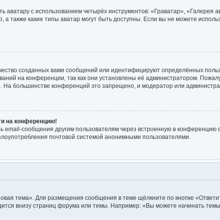
ь аватару с использованием четырёх инструментов: «Граватар», «Галерея а
, а также какие типы аватар могут быть доступны. Если вы не можете испол
чество созданных вами сообщений или идентифицируют определённых польз
аний на конференции, так как они установлены её администратором. Пожа
е. На большинстве конференций это запрещено, и модератор или администра
йти на конференцию!
ь email-сообщения другим пользователям через встроенную в конференцию ф
ь злоупотребления почтовой системой анонимными пользователями.
овая тема». Для размещения сообщения в теме щёлкните по кнопке «Ответит
ится внизу страниц форума или темы. Например: «Вы можете начинать темы»