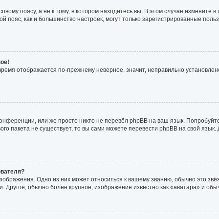
вому поясу, а не к тому, в котором находитесь вы. В этом случае измените в 
совой пояс, как и большинство настроек, могут только зарегистрированные пол
ое!
о время отображается по-прежнему неверное, значит, неправильно установле
онференции, или же просто никто не перевёл phpBB на ваш язык. Попробуйт
ового пакета не существует, то вы сами можете перевести phpBB на свой язы
ователя?
зображения. Одно из них может относиться к вашему званию, обычно это звёзд
. Другое, обычно более крупное, изображение известно как «аватара» и обы