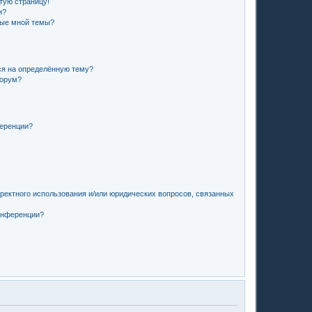
стую страницу!
и?
ные мной темы?
ся на определённую тему?
форум?
ференции?
рректного использования и/или юридических вопросов, связанных
конференции?