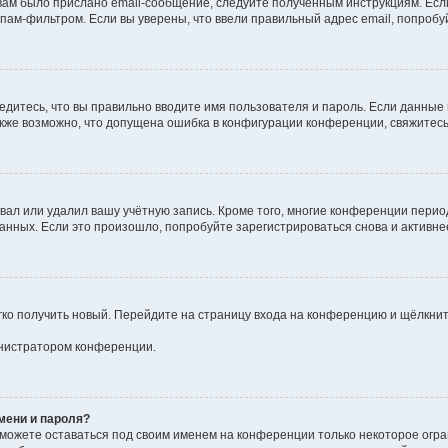
ам было прислано email-сообщение, следуйте полученным инструкциям. Если
пам-фильтром. Если вы уверены, что ввели правильный адрес email, попробу
едитесь, что вы правильно вводите имя пользователя и пароль. Если данные
Также возможно, что допущена ошибка в конфигурации конференции, свяжитес
вал или удалил вашу учётную запись. Кроме того, многие конференции пери
ных. Если это произошло, попробуйте зарегистрироваться снова и активнее 
егко получить новый. Перейдите на страницу входа на конференцию и щёлкни
инистратором конференции.
мени и пароля?
сможете оставаться под своим именем на конференции только некоторое огра