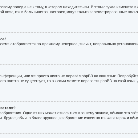
вому поясу, а не к тому, в котором находитесь вы. В этом случае измените в 
совой пояс, как и большинство настроек, могут только зарегистрированные пол
ое!
о время отображается по-прежнему неверное, значит, неправильно установле
онференции, или же просто никто не перевёл phpBB на ваш язык. Попробуйт
ового пакета не существует, то вы сами можете перевести phpBB на свой язы
ователя?
зображения. Одно из них может относиться к вашему званию, обычно это звёзд
. Другое, обычно более крупное, изображение известно как «аватара» и обы