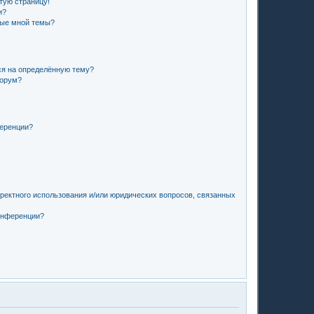
стую страницу!
и?
ные мной темы?
ся на определённую тему?
форум?
ференции?
рректного использования и/или юридических вопросов, связанных
конференции?