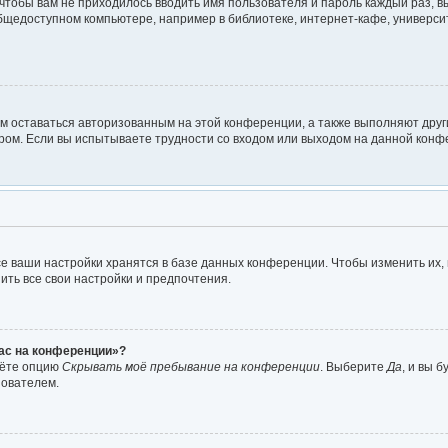
о чтобы вам не приходилось вводить имя пользователя и пароль каждый раз, 
щедоступном компьютере, например в библиотеке, интернет-кафе, университе
ам оставаться авторизованным на этой конференции, а также выполняют друг
ом. Если вы испытываете трудности со входом или выходом на данной конфе
е ваши настройки хранятся в базе данных конференции. Чтобы изменить их,
ить все свои настройки и предпочтения.
час на конференции»?
дёте опцию
Скрывать моё пребывание на конференции
. Выберите
Да
, и вы 
зователем.