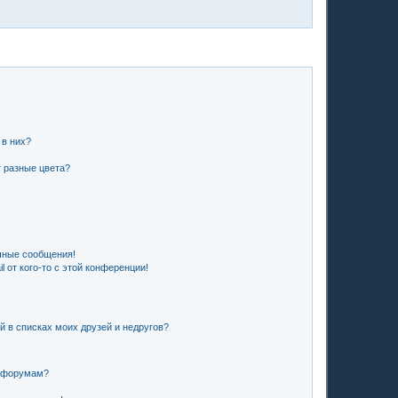
 в них?
 разные цвета?
чные сообщения!
 от кого-то с этой конференции!
й в списках моих друзей и недругов?
и форумам?