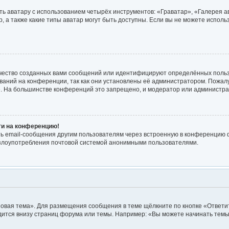
ь аватару с использованием четырёх инструментов: «Граватар», «Галерея а
, а также какие типы аватар могут быть доступны. Если вы не можете испол
чество созданных вами сообщений или идентифицируют определённых польз
аний на конференции, так как они установлены её администратором. Пожа
е. На большинстве конференций это запрещено, и модератор или администра
йти на конференцию!
ь email-сообщения другим пользователям через встроенную в конференцию ф
ь злоупотребления почтовой системой анонимными пользователями.
овая тема». Для размещения сообщения в теме щёлкните по кнопке «Ответит
ится внизу страниц форума или темы. Например: «Вы можете начинать темы»