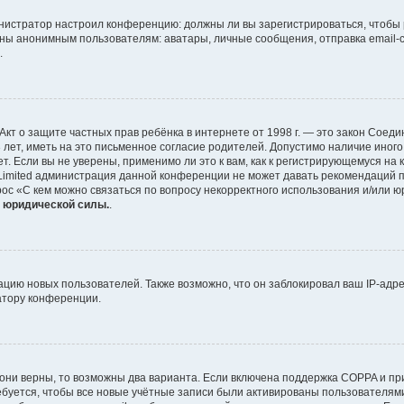
дминистратор настроил конференцию: должны ли вы зарегистрироваться, чтобы
ы анонимным пользователям: аватары, личные сообщения, отправка email-сооб
.
 или Акт о защите частных прав ребёнка в интернете от 1998 г. — это закон Со
ет, иметь на это письменное согласие родителей. Допустимо наличие иного
 Если вы не уверены, применимо ли это к вам, как к регистрирующемуся на 
 Limited администрация данной конференции не может давать рекомендаций 
рос «С кем можно связаться по вопросу некорректного использования и/или ю
т юридической силы.
.
ию новых пользователей. Также возможно, что он заблокировал ваш IP-адре
атору конференции.
они верны, то возможны два варианта. Если включена поддержка COPPA и при 
буется, чтобы все новые учётные записи были активированы пользователями