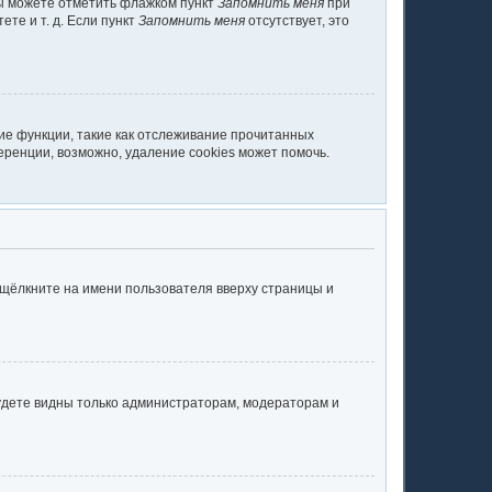
вы можете отметить флажком пункт
Запомнить меня
при
те и т. д. Если пункт
Запомнить меня
отсутствует, это
ие функции, такие как отслеживание прочитанных
ренции, возможно, удаление cookies может помочь.
 щёлкните на имени пользователя вверху страницы и
будете видны только администраторам, модераторам и