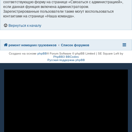
соответствующую форму на странице «Связаться с администрацией»,
если данная функция включена администратором.
Зарегистрированные пользователи также могут воспользоваться
контактами на странице «Наша команда».
Вернуться к началу
ремонт немецких грузовиков
Список форумов
Создано на основе
phpBB
® Forum Software © phpBB Limited | SE Square Left by
PhpBB3 BBCodes
Русская поддержка phpBB