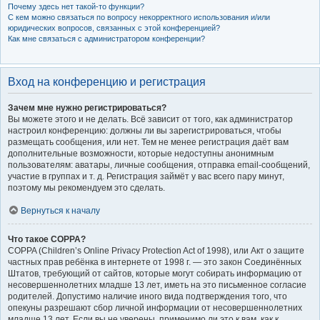
Почему здесь нет такой-то функции?
С кем можно связаться по вопросу некорректного использования и/или
юридических вопросов, связанных с этой конференцией?
Как мне связаться с администратором конференции?
Вход на конференцию и регистрация
Зачем мне нужно регистрироваться?
Вы можете этого и не делать. Всё зависит от того, как администратор
настроил конференцию: должны ли вы зарегистрироваться, чтобы
размещать сообщения, или нет. Тем не менее регистрация даёт вам
дополнительные возможности, которые недоступны анонимным
пользователям: аватары, личные сообщения, отправка email-сообщений,
участие в группах и т. д. Регистрация займёт у вас всего пару минут,
поэтому мы рекомендуем это сделать.
Вернуться к началу
Что такое COPPA?
COPPA (Children’s Online Privacy Protection Act of 1998), или Акт о защите
частных прав ребёнка в интернете от 1998 г. — это закон Соединённых
Штатов, требующий от сайтов, которые могут собирать информацию от
несовершеннолетних младше 13 лет, иметь на это письменное согласие
родителей. Допустимо наличие иного вида подтверждения того, что
опекуны разрешают сбор личной информации от несовершеннолетних
младше 13 лет. Если вы не уверены, применимо ли это к вам, как к