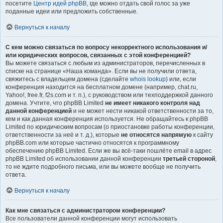
посетите
Центр идей phpBB
, где можно отдать свой голос за уже
поданные идеи или предложить собственные.
Вернуться к началу
С кем можно связаться по вопросу некорректного использования и/
или юридических вопросов, связанных с этой конференцией?
Вы можете связаться с любым из администраторов, перечисленных в
списке на странице «Наша команда». Если вы не получили ответа,
свяжитесь с владельцем домена (сделайте
whois lookup
) или, если
конференция находится на бесплатном домене (например, chat.ru,
Yahoo!, free.fr, f2s.com и т. п.), с руководством или техподдержкой данного
домена. Учтите, что phpBB Limited
не имеет никакого контроля над
данной конференцией
и не может нести никакой ответственности за то,
кем и как данная конференция используется. Не обращайтесь к phpBB
Limited по юридическим вопросам (о приостановке работы конференции,
ответственности за неё и т. д.), которые
не относятся напрямую
к сайту
phpBB.com или которые частично относятся к программному
обеспечению phpBB Limited. Если же вы всё-таки пошлёте email в адрес
phpBB Limited об использовании данной конференции
третьей стороной
,
то не ждите подробного письма, или вы можете вообще не получить
ответа.
Вернуться к началу
Как мне связаться с администратором конференции?
Все пользователи данной конференции могут использовать