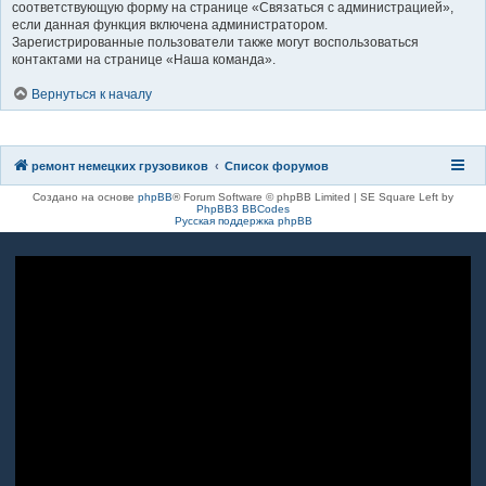
соответствующую форму на странице «Связаться с администрацией»,
если данная функция включена администратором.
Зарегистрированные пользователи также могут воспользоваться
контактами на странице «Наша команда».
Вернуться к началу
ремонт немецких грузовиков
Список форумов
Создано на основе
phpBB
® Forum Software © phpBB Limited | SE Square Left by
PhpBB3 BBCodes
Русская поддержка phpBB