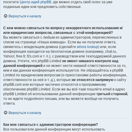
посетите
Центр идей phpBB
, где можно отдать свой голос за уже
поданные идеи или предложить собственные.
Вернуться к началу
С кем можно связаться по вопросу некорректного использования и/
или юридических вопросов, связанных с этой конференцией?
Вы можете связаться с любым из администраторов, перечисленных в
списке на странице «Наша команда». Если вы не получили ответа,
свяжитесь с владельцем домена (сделайте
whois lookup
) или, если
конференция находится на бесплатном домене (например, chat.ru,
Yahoo!, free.fr, f2s.com и т. п.), с руководством или техподдержкой данного
домена. Учтите, что phpBB Limited
не имеет никакого контроля над
данной конференцией
и не может нести никакой ответственности за то,
кем и как данная конференция используется. Не обращайтесь к phpBB
Limited по юридическим вопросам (о приостановке работы конференции,
ответственности за неё и т. д.), которые
не относятся напрямую
к сайту
phpBB.com или которые частично относятся к программному
обеспечению phpBB Limited. Если же вы всё-таки пошлёте email в адрес
phpBB Limited об использовании данной конференции
третьей стороной
,
то не ждите подробного письма, или вы можете вообще не получить
ответа.
Вернуться к началу
Как мне связаться с администратором конференции?
Все пользователи данной конференции могут использовать