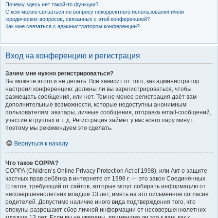
Почему здесь нет такой-то функции?
С кем можно связаться по вопросу некорректного использования и/или
юридических вопросов, связанных с этой конференцией?
Как мне связаться с администратором конференции?
Вход на конференцию и регистрация
Зачем мне нужно регистрироваться?
Вы можете этого и не делать. Всё зависит от того, как администратор
настроил конференцию: должны ли вы зарегистрироваться, чтобы
размещать сообщения, или нет. Тем не менее регистрация даёт вам
дополнительные возможности, которые недоступны анонимным
пользователям: аватары, личные сообщения, отправка email-сообщений,
участие в группах и т. д. Регистрация займёт у вас всего пару минут,
поэтому мы рекомендуем это сделать.
Вернуться к началу
Что такое COPPA?
COPPA (Children’s Online Privacy Protection Act of 1998), или Акт о защите
частных прав ребёнка в интернете от 1998 г. — это закон Соединённых
Штатов, требующий от сайтов, которые могут собирать информацию от
несовершеннолетних младше 13 лет, иметь на это письменное согласие
родителей. Допустимо наличие иного вида подтверждения того, что
опекуны разрешают сбор личной информации от несовершеннолетних
младше 13 лет. Если вы не уверены, применимо ли это к вам, как к