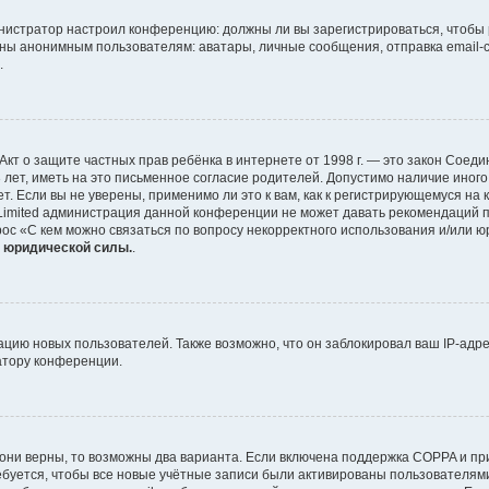
дминистратор настроил конференцию: должны ли вы зарегистрироваться, чтобы
ы анонимным пользователям: аватары, личные сообщения, отправка email-сооб
.
 или Акт о защите частных прав ребёнка в интернете от 1998 г. — это закон Со
ет, иметь на это письменное согласие родителей. Допустимо наличие иного
 Если вы не уверены, применимо ли это к вам, как к регистрирующемуся на 
 Limited администрация данной конференции не может давать рекомендаций 
рос «С кем можно связаться по вопросу некорректного использования и/или ю
т юридической силы.
.
ию новых пользователей. Также возможно, что он заблокировал ваш IP-адре
атору конференции.
они верны, то возможны два варианта. Если включена поддержка COPPA и при 
буется, чтобы все новые учётные записи были активированы пользователями