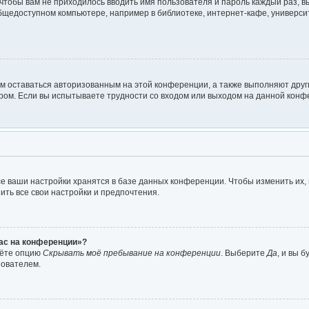
о чтобы вам не приходилось вводить имя пользователя и пароль каждый раз, 
щедоступном компьютере, например в библиотеке, интернет-кафе, университе
ам оставаться авторизованным на этой конференции, а также выполняют друг
ом. Если вы испытываете трудности со входом или выходом на данной конфе
е ваши настройки хранятся в базе данных конференции. Чтобы изменить их,
ить все свои настройки и предпочтения.
час на конференции»?
дёте опцию
Скрывать моё пребывание на конференции
. Выберите
Да
, и вы 
зователем.