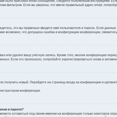
ам было прислано email-сообщение, следуйте полученным инструкциям. Если
пам-фильтром. Если вы уверены, что ввели правильный адрес email, попробу
едитесь, что вы правильно вводите имя пользователя и пароль. Если данные
Также возможно, что допущена ошибка в конфигурации конференции, свяжитес
вал или удалил вашу учётную запись. Кроме того, многие конференции пери
ных. Если это произошло, попробуйте зарегистрироваться снова и активнее 
егко получить новый. Перейдите на страницу входа на конференцию и щёлкни
инистратором конференции.
мени и пароля?
сможете оставаться под своим именем на конференции только некоторое огра