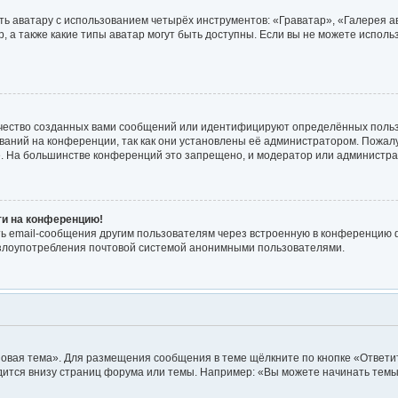
ь аватару с использованием четырёх инструментов: «Граватар», «Галерея а
, а также какие типы аватар могут быть доступны. Если вы не можете испол
чество созданных вами сообщений или идентифицируют определённых польз
аний на конференции, так как они установлены её администратором. Пожа
е. На большинстве конференций это запрещено, и модератор или администра
йти на конференцию!
ь email-сообщения другим пользователям через встроенную в конференцию ф
ь злоупотребления почтовой системой анонимными пользователями.
овая тема». Для размещения сообщения в теме щёлкните по кнопке «Ответит
ится внизу страниц форума или темы. Например: «Вы можете начинать темы»