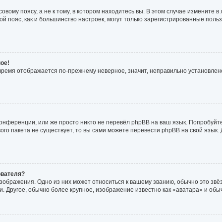
вому поясу, а не к тому, в котором находитесь вы. В этом случае измените в 
совой пояс, как и большинство настроек, могут только зарегистрированные пол
ое!
о время отображается по-прежнему неверное, значит, неправильно установле
онференции, или же просто никто не перевёл phpBB на ваш язык. Попробуйт
ового пакета не существует, то вы сами можете перевести phpBB на свой язы
ователя?
зображения. Одно из них может относиться к вашему званию, обычно это звёзд
. Другое, обычно более крупное, изображение известно как «аватара» и обы