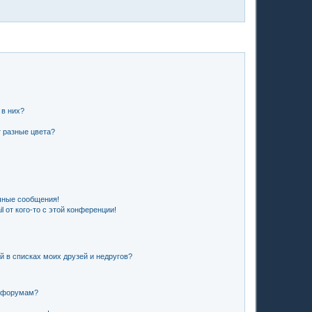
 в них?
 разные цвета?
чные сообщения!
 от кого-то с этой конференции!
й в списках моих друзей и недругов?
и форумам?