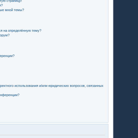
стую страницу!
и?
ные мной темы?
ся на определённую тему?
форум?
ференции?
рректного использования и/или юридических вопросов, связанных
конференции?