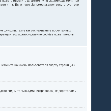
вы можете отметить флажком пункт
Запомнить меня
при
те и т. д. Если пункт
Запомнить меня
отсутствует, это
ие функции, такие как отслеживание прочитанных
ренции, возможно, удаление cookies может помочь.
 щёлкните на имени пользователя вверху страницы и
будете видны только администраторам, модераторам и