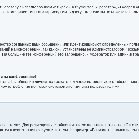
ь аватару с использованием четырёх инструментов: «Граватар», «Галерея а
, а также какие типы аватар могут быть доступны. Если вы не можете испол
чество созданных вами сообщений или идентифицируют определённых польз
аний на конференции, так как они установлены её администратором. Пожа
е. На большинстве конференций это запрещено, и модератор или администра
йти на конференцию!
ь email-сообщения другим пользователям через встроенную в конференцию ф
ь злоупотребления почтовой системой анонимными пользователями.
овая тема». Для размещения сообщения в теме щёлкните по кнопке «Ответит
ится внизу страниц форума или темы. Например: «Вы можете начинать темы»