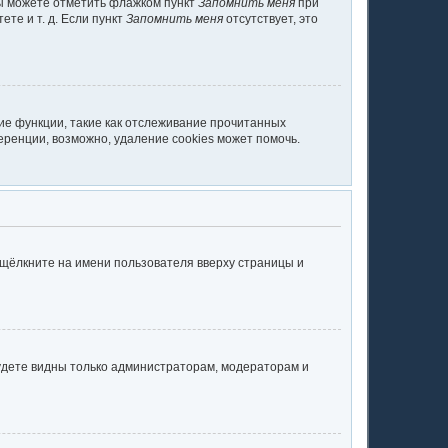
вы можете отметить флажком пункт
Запомнить меня
при
те и т. д. Если пункт
Запомнить меня
отсутствует, это
ие функции, такие как отслеживание прочитанных
ренции, возможно, удаление cookies может помочь.
 щёлкните на имени пользователя вверху страницы и
будете видны только администраторам, модераторам и