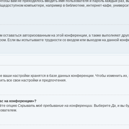
о чтобы вам не приходилось вводить имя пользователя и пароль каждый раз, 
щедоступном компьютере, например в библиотеке, интернет-кафе, университе
ам оставаться авторизованным на этой конференции, а также выполняют друг
ом. Если вы испытываете трудности со входом или выходом на данной конфе
е ваши настройки хранятся в базе данных конференции. Чтобы изменить их,
ить все свои настройки и предпочтения.
час на конференции»?
дёте опцию
Скрывать моё пребывание на конференции
. Выберите
Да
, и вы 
зователем.