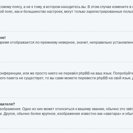
вому поясу, а не к тому, в котором находитесь вы. В этом случае измените в 
совой пояс, как и большинство настроек, могут только зарегистрированные пол
ое!
о время отображается по-прежнему неверное, значит, неправильно установле
онференции, или же просто никто не перевёл phpBB на ваш язык. Попробуйт
ового пакета не существует, то вы сами можете перевести phpBB на свой язы
ователя?
зображения. Одно из них может относиться к вашему званию, обычно это звёзд
. Другое, обычно более крупное, изображение известно как «аватара» и обы