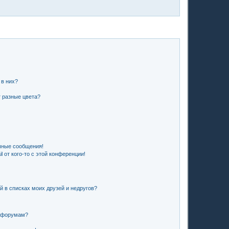
 в них?
 разные цвета?
чные сообщения!
 от кого-то с этой конференции!
й в списках моих друзей и недругов?
и форумам?