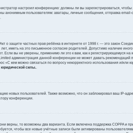
дминистратор настроил конференцию: должны ли вы зарегистрироваться, чтобы
ы анонимным пользователям: аватары, личные сообщения, отправка email-сооб
.
 или Акт о защите частных прав ребёнка в интернете от 1998 г. — это закон Со
ет, иметь на это письменное согласие родителей. Допустимо наличие иного
 Если вы не уверены, применимо ли это к вам, как к регистрирующемуся на 
 Limited администрация данной конференции не может давать рекомендаций 
рос «С кем можно связаться по вопросу некорректного использования и/или ю
т юридической силы.
.
ию новых пользователей. Также возможно, что он заблокировал ваш IP-адре
атору конференции.
они верны, то возможны два варианта. Если включена поддержка COPPA и при 
буется, чтобы все новые учётные записи были активированы пользователями