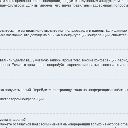
ам было прислано email-сообщение, следуйте полученным инструкциям. Если
пам-фильтром. Если вы уверены, что ввели правильный адрес email, попробу
едитесь, что вы правильно вводите имя пользователя и пароль. Если данные
Также возможно, что допущена ошибка в конфигурации конференции, свяжитес
вал или удалил вашу учётную запись. Кроме того, многие конференции пери
ных. Если это произошло, попробуйте зарегистрироваться снова и активнее 
егко получить новый. Перейдите на страницу входа на конференцию и щёлкни
инистратором конференции.
мени и пароля?
сможете оставаться под своим именем на конференции только некоторое огра