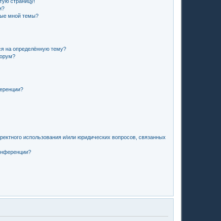
стую страницу!
и?
ные мной темы?
ся на определённую тему?
форум?
ференции?
рректного использования и/или юридических вопросов, связанных
конференции?