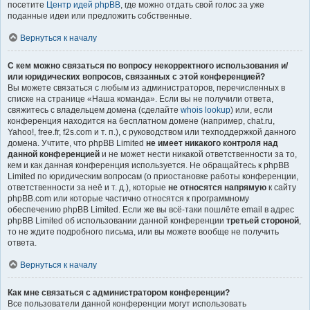
посетите
Центр идей phpBB
, где можно отдать свой голос за уже
поданные идеи или предложить собственные.
Вернуться к началу
С кем можно связаться по вопросу некорректного использования и/
или юридических вопросов, связанных с этой конференцией?
Вы можете связаться с любым из администраторов, перечисленных в
списке на странице «Наша команда». Если вы не получили ответа,
свяжитесь с владельцем домена (сделайте
whois lookup
) или, если
конференция находится на бесплатном домене (например, chat.ru,
Yahoo!, free.fr, f2s.com и т. п.), с руководством или техподдержкой данного
домена. Учтите, что phpBB Limited
не имеет никакого контроля над
данной конференцией
и не может нести никакой ответственности за то,
кем и как данная конференция используется. Не обращайтесь к phpBB
Limited по юридическим вопросам (о приостановке работы конференции,
ответственности за неё и т. д.), которые
не относятся напрямую
к сайту
phpBB.com или которые частично относятся к программному
обеспечению phpBB Limited. Если же вы всё-таки пошлёте email в адрес
phpBB Limited об использовании данной конференции
третьей стороной
,
то не ждите подробного письма, или вы можете вообще не получить
ответа.
Вернуться к началу
Как мне связаться с администратором конференции?
Все пользователи данной конференции могут использовать