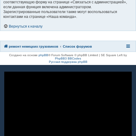
соответствующую форму на странице «Связаться с администрацией»,
если данная функция включена администратором.
Зарегистрированные пользователи также могут воспользоваться
контактами на странице «Наша команда».
Вернуться к началу
ремонт немецких грузовиков
Список форумов
Создано на основе
phpBB
® Forum Software © phpBB Limited | SE Square Left by
PhpBB3 BBCodes
Русская поддержка phpBB