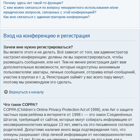
Почему здесь нет такой-то функции?
С кем можно связаться по вопросу некорректного использования и/или
юридических вопросов, связанных с этой конференцией?
Как мне связаться с администратором конференции?
Вход на конференцию и регистрация
Зачем мне нужно регистрироваться?
Вы можете этого и не делать. Всё зависит от того, как администратор
настроил конференцию: должны ли вы зарегистрироваться, чтобы
размещать сообщения, или нет. Тем не менее регистрация даёт вам
дополнительные возможности, которые недоступны анонимным
пользователям: аватары, личные сообщения, отправка email-сообщений,
участие в группах и т. д. Регистрация займёт у вас всего пару минут,
поэтому мы рекомендуем это сделать.
Вернуться к началу
Что такое COPPA?
COPPA (Children’s Online Privacy Protection Act of 1998), или Акт о защите
частных прав ребёнка в интернете от 1998 г. — это закон Соединённых
Штатов, требующий от сайтов, которые могут собирать информацию от
несовершеннолетних младше 13 лет, иметь на это письменное согласие
родителей. Допустимо наличие иного вида подтверждения того, что
опекуны разрешают сбор личной информации от несовершеннолетних
младше 13 лет. Если вы не уверены, применимо ли это к вам, как к