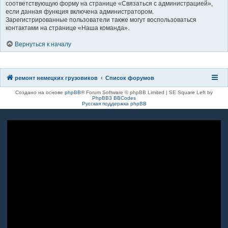
соответствующую форму на странице «Связаться с администрацией»,
если данная функция включена администратором.
Зарегистрированные пользователи также могут воспользоваться
контактами на странице «Наша команда».
Вернуться к началу
ремонт немецких грузовиков
Список форумов
Создано на основе
phpBB
® Forum Software © phpBB Limited | SE Square Left by
PhpBB3 BBCodes
Русская поддержка phpBB