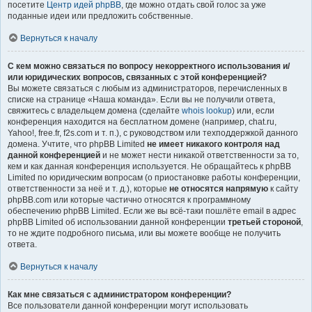
посетите
Центр идей phpBB
, где можно отдать свой голос за уже
поданные идеи или предложить собственные.
Вернуться к началу
С кем можно связаться по вопросу некорректного использования и/
или юридических вопросов, связанных с этой конференцией?
Вы можете связаться с любым из администраторов, перечисленных в
списке на странице «Наша команда». Если вы не получили ответа,
свяжитесь с владельцем домена (сделайте
whois lookup
) или, если
конференция находится на бесплатном домене (например, chat.ru,
Yahoo!, free.fr, f2s.com и т. п.), с руководством или техподдержкой данного
домена. Учтите, что phpBB Limited
не имеет никакого контроля над
данной конференцией
и не может нести никакой ответственности за то,
кем и как данная конференция используется. Не обращайтесь к phpBB
Limited по юридическим вопросам (о приостановке работы конференции,
ответственности за неё и т. д.), которые
не относятся напрямую
к сайту
phpBB.com или которые частично относятся к программному
обеспечению phpBB Limited. Если же вы всё-таки пошлёте email в адрес
phpBB Limited об использовании данной конференции
третьей стороной
,
то не ждите подробного письма, или вы можете вообще не получить
ответа.
Вернуться к началу
Как мне связаться с администратором конференции?
Все пользователи данной конференции могут использовать