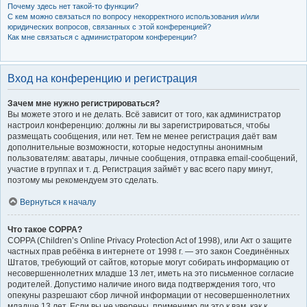
Почему здесь нет такой-то функции?
С кем можно связаться по вопросу некорректного использования и/или
юридических вопросов, связанных с этой конференцией?
Как мне связаться с администратором конференции?
Вход на конференцию и регистрация
Зачем мне нужно регистрироваться?
Вы можете этого и не делать. Всё зависит от того, как администратор
настроил конференцию: должны ли вы зарегистрироваться, чтобы
размещать сообщения, или нет. Тем не менее регистрация даёт вам
дополнительные возможности, которые недоступны анонимным
пользователям: аватары, личные сообщения, отправка email-сообщений,
участие в группах и т. д. Регистрация займёт у вас всего пару минут,
поэтому мы рекомендуем это сделать.
Вернуться к началу
Что такое COPPA?
COPPA (Children’s Online Privacy Protection Act of 1998), или Акт о защите
частных прав ребёнка в интернете от 1998 г. — это закон Соединённых
Штатов, требующий от сайтов, которые могут собирать информацию от
несовершеннолетних младше 13 лет, иметь на это письменное согласие
родителей. Допустимо наличие иного вида подтверждения того, что
опекуны разрешают сбор личной информации от несовершеннолетних
младше 13 лет. Если вы не уверены, применимо ли это к вам, как к