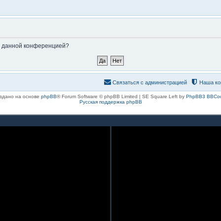
ые данной конференцией?
Связаться с администрацией
Наша ко
здано на основе
phpBB
® Forum Software © phpBB Limited | SE Square Left by
PhpBB3 BBCo
Русская поддержка phpBB