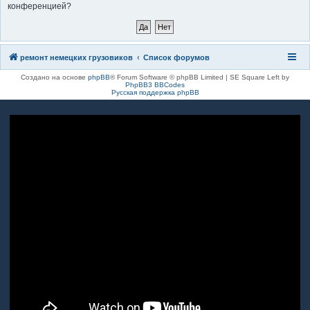
конференцией?
к
ремонт немецких грузовиков
Список форумов
Создано на основе
phpBB
® Forum Software © phpBB Limited | SE Square Left by
PhpBB3 BBCodes
Русская поддержка phpBB