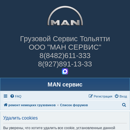
Грузовой Сервис Тольятти
ООО "МАН СЕРВИС"
8(8482)611-333
8(927)891-13-33
MAN сервис
FAQ
Регистрация
Вход
П
ремонт немецких грузовиков
Список форумов
о
Удалить cookies
и
с
Вы уверены, что хотите удалить все cookie, установленные данной