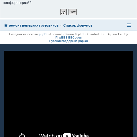
конференцией?
к
ремонт немецких грузовиков
Список форумов
Создано на основе
phpBB
® Forum Software © phpBB Limited | SE Square Left by
PhpBB3 BBCodes
Русская поддержка phpBB