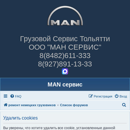
Грузовой Сервис Тольятти
ООО "МАН СЕРВИС"
8(8482)611-333
8(927)891-13-33
MAN сервис
FAQ
Регистрация
Вход
П
ремонт немецких грузовиков
Список форумов
о
Удалить cookies
и
с
Вы уверены, что хотите удалить все cookie, установленные данной