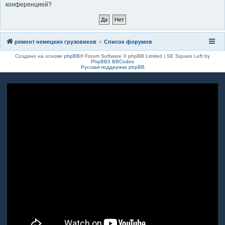
конференцией?
к
ремонт немецких грузовиков
Список форумов
Создано на основе
phpBB
® Forum Software © phpBB Limited | SE Square Left by
PhpBB3 BBCodes
Русская поддержка phpBB