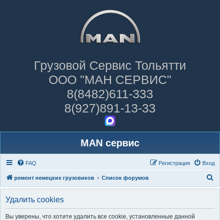
Грузовой Сервис Тольятти
ООО "МАН СЕРВИС"
8(8482)611-333
8(927)891-13-33
MAN сервис
FAQ
Регистрация
Вход
П
ремонт немецких грузовиков
Список форумов
о
Удалить cookies
и
с
Вы уверены, что хотите удалить все cookie, установленные данной