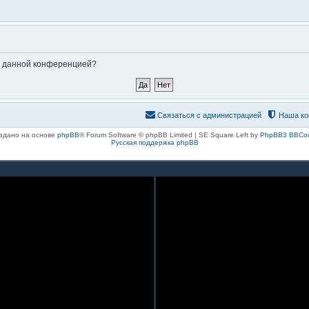
ые данной конференцией?
Связаться с администрацией
Наша ко
здано на основе
phpBB
® Forum Software © phpBB Limited | SE Square Left by
PhpBB3 BBCo
Русская поддержка phpBB