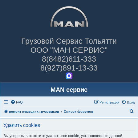
Грузовой Сервис Тольятти
ООО "МАН СЕРВИС"
8(8482)611-333
8(927)891-13-33
MAN сервис
FAQ
Регистрация
Вход
П
ремонт немецких грузовиков
Список форумов
о
Удалить cookies
и
с
Вы уверены, что хотите удалить все cookie, установленные данной