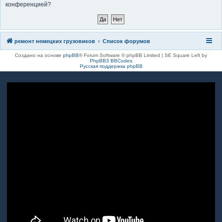
конференцией?
к
ремонт немецких грузовиков
Список форумов
Создано на основе
phpBB
® Forum Software © phpBB Limited | SE Square Left by
PhpBB3 BBCodes
Русская поддержка phpBB