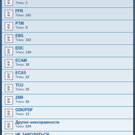
Темы:
2
к
FFR
Темы:
102
PTM
Темы:
8
EBS
Темы:
153
EDC
Темы:
144
ECAM
Темы:
18
ECAS
Темы:
22
TCU
Темы:
25
ZBR
Темы:
62
GDK/PDF
Темы:
13
Другие неисправности
Темы:
534
НЕ ЗАВОДИТЬСЯ