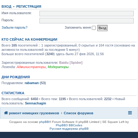
ВХОД
•
РЕГИСТРАЦИЯ
Имя пользователя:
Пароль:
Забыли пароль?
Запомнить меня
КТО СЕЙЧАС НА КОНФЕРЕНЦИИ
Всего
165
посетителей :: 1 зарегистрированный, 0 скрытых и 164 гостя (основано на
активности пользователей за последние 5 минут)
Больше всего посетителей (
3240
) здесь было 27 фев 2026, 11:56
Зарегистрированные пользователи:
Baidu [Spider]
Легенда:
Администраторы
,
Модераторы
ДНИ РОЖДЕНИЯ
Поздравляем:
rabaman
(53)
СТАТИСТИКА
Всего сообщений:
6450
• Всего тем:
1195
• Всего пользователей:
2232
• Новый
пользователь:
Sennachagin
ремонт немецких грузовиков
Список форумов
Создано на основе
phpBB
® Forum Software © phpBB Limited | SE Square Left by
PhpBB3 BBCodes
Русская поддержка phpBB