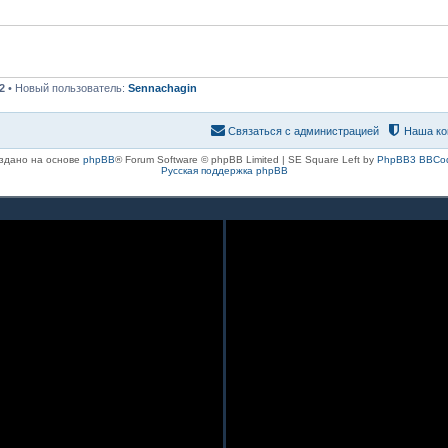
2
• Новый пользователь:
Sennachagin
Связаться с администрацией
Наша ко
здано на основе
phpBB
® Forum Software © phpBB Limited | SE Square Left by
PhpBB3 BBCo
Русская поддержка phpBB