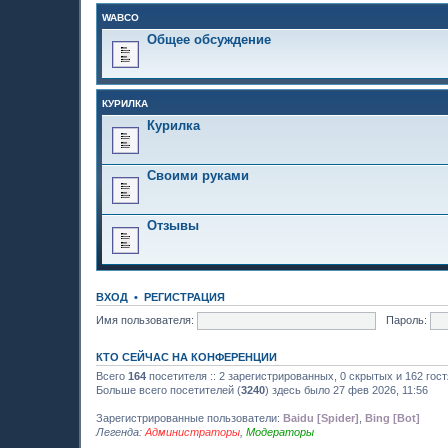
WABCO
Общее обсуждение
КУРИЛКА
Курилка
Своими руками
Отзывы
ВХОД
•
РЕГИСТРАЦИЯ
Имя пользователя:
Пароль:
КТО СЕЙЧАС НА КОНФЕРЕНЦИИ
Всего
164
посетителя :: 2 зарегистрированных, 0 скрытых и 162 гос
Больше всего посетителей (
3240
) здесь было 27 фев 2026, 11:56
Зарегистрированные пользователи:
Baidu [Spider]
,
Bing [Bot]
Легенда:
Администраторы
,
Модераторы