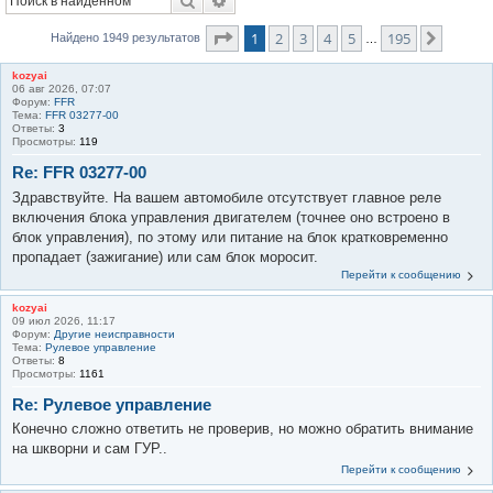
Поиск
Расширенный поиск
к
Страница
1
из
195
1
2
3
4
5
195
След.
Найдено 1949 результатов
…
kozyai
06 авг 2026, 07:07
Форум:
FFR
Тема:
FFR 03277-00
Ответы:
3
Просмотры:
119
Re: FFR 03277-00
Здравствуйте. На вашем автомобиле отсутствует главное реле
включения блока управления двигателем (точнее оно встроено в
блок управления), по этому или питание на блок кратковременно
пропадает (зажигание) или сам блок моросит.
Перейти к сообщению
kozyai
09 июл 2026, 11:17
Форум:
Другие неисправности
Тема:
Рулевое управление
Ответы:
8
Просмотры:
1161
Re: Рулевое управление
Конечно сложно ответить не проверив, но можно обратить внимание
на шкворни и сам ГУР..
Перейти к сообщению