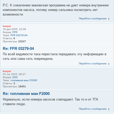
Р.С. К сожалению мановская программа не дает номера внутренних
компонентов насоса, потому номер сальника посмотреть нет
возможности
Перейти к сообщению
kozyai
19 дек 2025, 10:39
Форум:
FFR
Тема:
FFR 03279-04
Ответы:
6
Просмотры:
23247
Re: FFR 03279-04
По всей видимости таха перестала передавать эту информацию в
сеть или сама сеть повреждена.
Перейти к сообщению
kozyai
31 окт 2025, 08:37
Форум:
EDC
Тема:
топливная ман F2000
Ответы:
3
Просмотры:
18401
Re: топливная ман F2000
Нормально, если номера насосов совпадают. Так то и от ТГА
ставили люди..
Перейти к сообщению