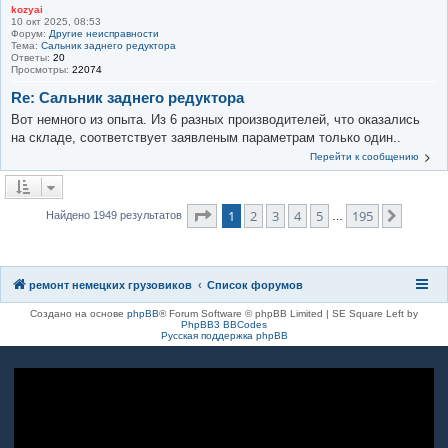
kozyai
10 окт 2025, 08:53
Форум:
Другие неисправности
Тема:
Сальник заднего редуктора
Ответы:
20
Просмотры:
22074
Re: Сальник заднего редуктора
Вот немного из опыта. Из 6 разных производителей, что оказались
на складе, соответствует заявленым параметрам только один..
Перейти к сообщению
Страница
1
из
195
1
2
3
4
5
195
След.
Найдено 1949 результатов
…
ремонт немецких грузовиков
Список форумов
Создано на основе
phpBB
® Forum Software © phpBB Limited | SE Square Left by
PhpBB3 BBCodes
Русская поддержка phpBB