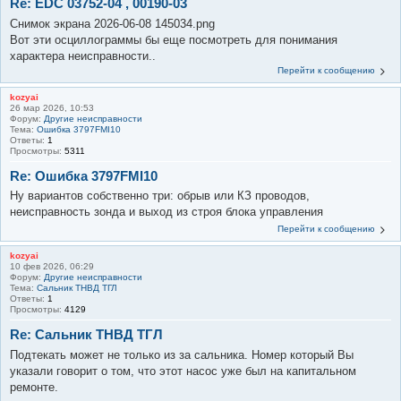
Re: EDC 03752-04 , 00190-03
Снимок экрана 2026-06-08 145034.png
Вот эти осциллограммы бы еще посмотреть для понимания
характера неисправности..
Перейти к сообщению
kozyai
26 мар 2026, 10:53
Форум:
Другие неисправности
Тема:
Ошибка 3797FMI10
Ответы:
1
Просмотры:
5311
Re: Ошибка 3797FMI10
Ну вариантов собственно три: обрыв или КЗ проводов,
неисправность зонда и выход из строя блока управления
Перейти к сообщению
kozyai
10 фев 2026, 06:29
Форум:
Другие неисправности
Тема:
Сальник ТНВД ТГЛ
Ответы:
1
Просмотры:
4129
Re: Сальник ТНВД ТГЛ
Подтекать может не только из за сальника. Номер который Вы
указали говорит о том, что этот насос уже был на капитальном
ремонте.