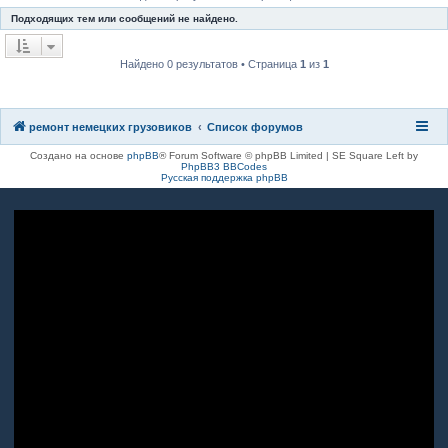
к
Подходящих тем или сообщений не найдено.
Найдено 0 результатов • Страница
1
из
1
ремонт немецких грузовиков
Список форумов
Создано на основе
phpBB
® Forum Software © phpBB Limited | SE Square Left by
PhpBB3 BBCodes
Русская поддержка phpBB