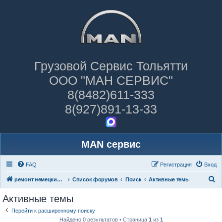
Грузовой Сервис Тольятти
ООО "МАН СЕРВИС"
8(8482)611-333
8(927)891-13-33
MAN сервис
FAQ
Регистрация
Вход
П
ремонт немецких грузовиков
Список форумов
Поиск
Активные темы
о
Активные темы
и
Перейти к расширенному поиску
с
Найдено 0 результатов • Страница
1
из
1