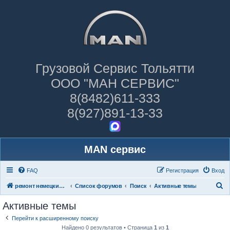
Грузовой Сервис Тольятти
ООО "МАН СЕРВИС"
8(8482)611-333
8(927)891-13-33
MAN сервис
FAQ
Регистрация
Вход
П
ремонт немецких грузовиков
Список форумов
Поиск
Активные темы
о
Активные темы
и
Перейти к расширенному поиску
с
Найдено 0 результатов • Страница
1
из
1