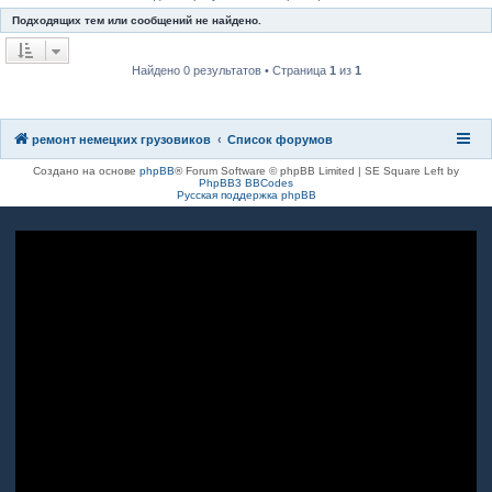
к
Подходящих тем или сообщений не найдено.
Найдено 0 результатов • Страница
1
из
1
ремонт немецких грузовиков
Список форумов
Создано на основе
phpBB
® Forum Software © phpBB Limited | SE Square Left by
PhpBB3 BBCodes
Русская поддержка phpBB