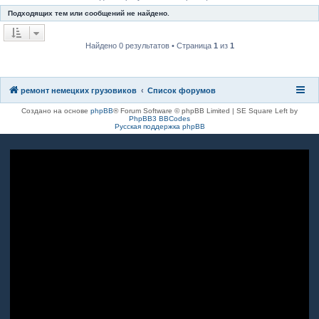
к
Подходящих тем или сообщений не найдено.
Найдено 0 результатов • Страница
1
из
1
ремонт немецких грузовиков
Список форумов
Создано на основе
phpBB
® Forum Software © phpBB Limited | SE Square Left by
PhpBB3 BBCodes
Русская поддержка phpBB