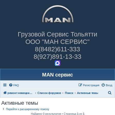
Грузовой Сервис Тольятти
ООО "МАН СЕРВИС"
8(8482)611-333
8(927)891-13-33
MAN сервис
FAQ
Регистрация
Вход
П
ремонт немецких грузовиков
Список форумов
Поиск
Активные темы
о
Активные темы
и
Перейти к расширенному поиску
с
Найдено 0 результатов • Страница
1
из
1