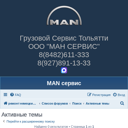
Грузовой Сервис Тольятти
ООО "МАН СЕРВИС"
8(8482)611-333
8(927)891-13-33
MAN сервис
FAQ
Регистрация
Вход
П
ремонт немецких грузовиков
Список форумов
Поиск
Активные темы
о
Активные темы
и
Перейти к расширенному поиску
с
Найдено 0 результатов • Страница
1
из
1