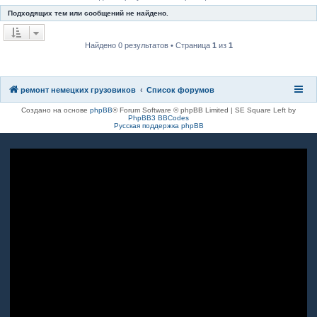
к
Подходящих тем или сообщений не найдено.
Найдено 0 результатов • Страница
1
из
1
ремонт немецких грузовиков
Список форумов
Создано на основе
phpBB
® Forum Software © phpBB Limited | SE Square Left by
PhpBB3 BBCodes
Русская поддержка phpBB