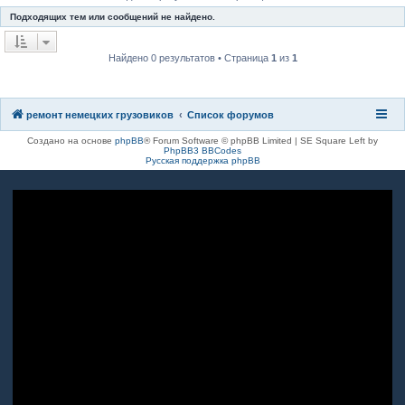
к
Подходящих тем или сообщений не найдено.
Найдено 0 результатов • Страница
1
из
1
ремонт немецких грузовиков
Список форумов
Создано на основе
phpBB
® Forum Software © phpBB Limited | SE Square Left by
PhpBB3 BBCodes
Русская поддержка phpBB