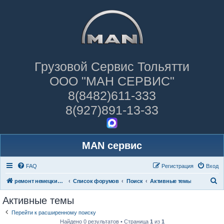
Грузовой Сервис Тольятти
ООО "МАН СЕРВИС"
8(8482)611-333
8(927)891-13-33
MAN сервис
FAQ
Регистрация
Вход
П
ремонт немецких грузовиков
Список форумов
Поиск
Активные темы
о
Активные темы
и
Перейти к расширенному поиску
с
Найдено 0 результатов • Страница
1
из
1