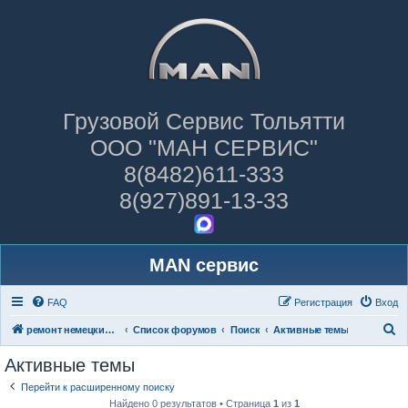
Грузовой Сервис Тольятти
ООО "МАН СЕРВИС"
8(8482)611-333
8(927)891-13-33
MAN сервис
FAQ
Регистрация
Вход
П
ремонт немецких грузовиков
Список форумов
Поиск
Активные темы
о
Активные темы
и
Перейти к расширенному поиску
с
Найдено 0 результатов • Страница
1
из
1