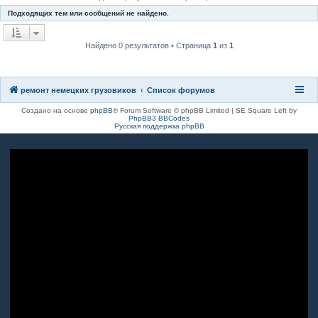
к
Подходящих тем или сообщений не найдено.
Найдено 0 результатов • Страница
1
из
1
ремонт немецких грузовиков
Список форумов
Создано на основе
phpBB
® Forum Software © phpBB Limited | SE Square Left by
PhpBB3 BBCodes
Русская поддержка phpBB