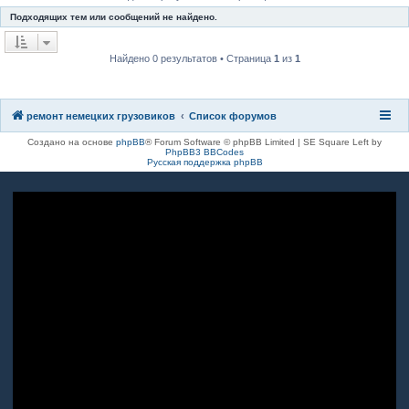
к
Подходящих тем или сообщений не найдено.
Найдено 0 результатов • Страница
1
из
1
ремонт немецких грузовиков
Список форумов
Создано на основе
phpBB
® Forum Software © phpBB Limited | SE Square Left by
PhpBB3 BBCodes
Русская поддержка phpBB