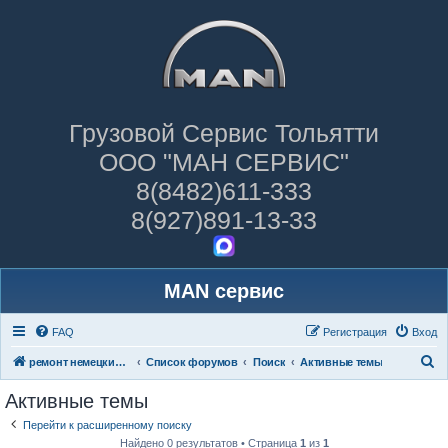
Грузовой Сервис Тольятти
ООО "МАН СЕРВИС"
8(8482)611-333
8(927)891-13-33
MAN сервис
FAQ
Регистрация
Вход
П
ремонт немецких грузовиков
Список форумов
Поиск
Активные темы
о
Активные темы
и
Перейти к расширенному поиску
с
Найдено 0 результатов • Страница
1
из
1