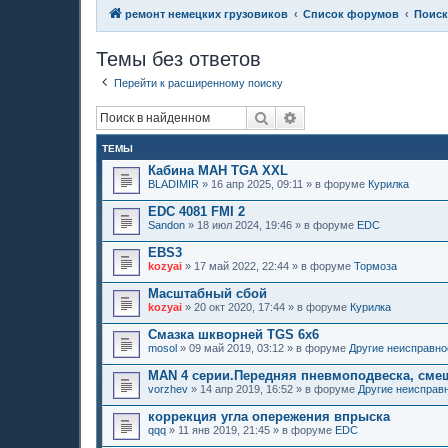
ремонт немецких грузовиков
Список форумов
Поиск
Темы без ответов
Перейти к расширенному поиску
Поиск
Расширенный поиск
ТЕМЫ
Кабина МАН TGA XXL
BLADIMIR
»
16 апр 2025, 09:11
» в форуме
Курилка
EDC 4081 FMI 2
Sandon
»
18 июл 2024, 19:46
» в форуме
EDC
EBS3
kozyai
»
17 май 2022, 22:44
» в форуме
Тормоза
Масштабный сбой
kozyai
»
20 окт 2020, 17:44
» в форуме
Курилка
Смазка шкворней TGS 6х6
mosol
»
09 май 2019, 03:12
» в форуме
Другие неисправно
MAN 4 серии.Передняя пневмоподвеска, сме
vorzhev
»
14 апр 2019, 16:52
» в форуме
Другие неисправ
коррекция угла опережения впрыска
qqq
»
11 янв 2019, 21:45
» в форуме
EDC