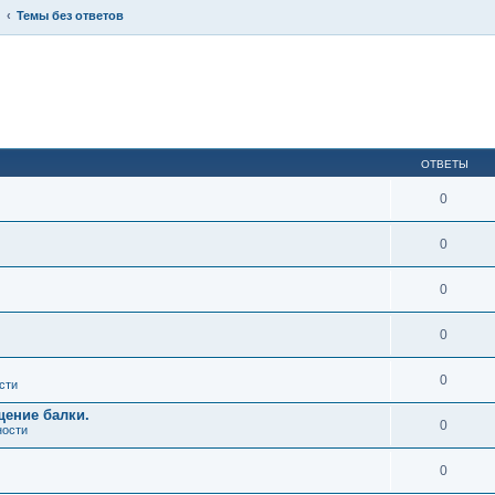
Темы без ответов
ОТВЕТЫ
0
0
0
0
0
сти
щение балки.
0
ности
0