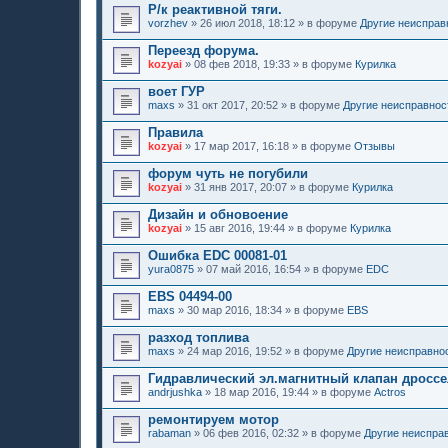
Р/к реактивной тяги.
vorzhev
»
26 июл 2018, 18:12
» в форуме
Другие неисправ
Переезд форума.
kozyai
»
08 фев 2018, 19:33
» в форуме
Курилка
воет ГУР
maxs
»
31 окт 2017, 20:52
» в форуме
Другие неисправнос
Правила
kozyai
»
17 мар 2017, 16:18
» в форуме
Отзывы
форум чуть не погубили
kozyai
»
31 янв 2017, 20:07
» в форуме
Курилка
Дизайн и обновоение
kozyai
»
15 авг 2016, 19:44
» в форуме
Курилка
Ошибка EDC 00081-01
yura0875
»
07 май 2016, 16:54
» в форуме
EDC
EBS 04494-00
maxs
»
30 мар 2016, 18:34
» в форуме
EBS
разход топлива
maxs
»
24 мар 2016, 19:52
» в форуме
Другие неисправно
Гидравлический эл.магнитный клапан дроссе
andrjushka
»
18 мар 2016, 19:44
» в форуме
Actros
ремонтируем мотор
rabaman
»
06 фев 2016, 02:32
» в форуме
Другие неиспра