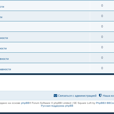
0
сти
0
ти
0
0
вности
0
ности
0
вности
0
равности
Связаться с администрацией
Наша ко
здано на основе
phpBB
® Forum Software © phpBB Limited | SE Square Left by
PhpBB3 BBCo
Русская поддержка phpBB