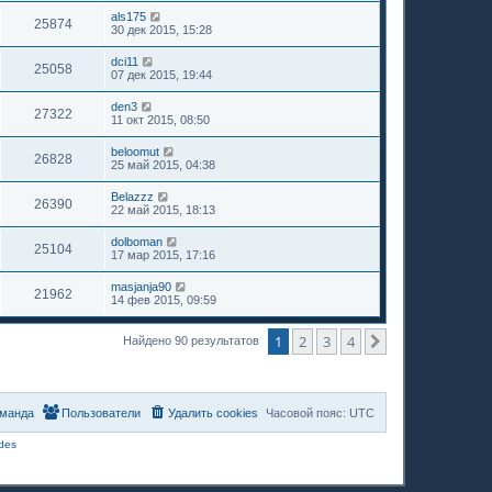
als175
25874
30 дек 2015, 15:28
dci11
25058
07 дек 2015, 19:44
den3
27322
11 окт 2015, 08:50
beloomut
26828
25 май 2015, 04:38
Belazzz
26390
22 май 2015, 18:13
dolboman
25104
17 мар 2015, 17:16
masjanja90
21962
14 фев 2015, 09:59
1
2
3
4
След.
Найдено 90 результатов
манда
Пользователи
Удалить cookies
Часовой пояс:
UTC
des