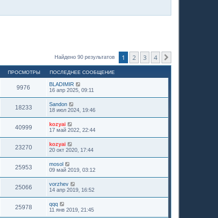
1
2
3
4
След.
Найдено 90 результатов
ПРОСМОТРЫ
ПОСЛЕДНЕЕ СООБЩЕНИЕ
BLADIMIR
9976
16 апр 2025, 09:11
Sandon
18233
18 июл 2024, 19:46
kozyai
40999
17 май 2022, 22:44
kozyai
23270
20 окт 2020, 17:44
mosol
25953
09 май 2019, 03:12
vorzhev
25066
14 апр 2019, 16:52
qqq
25978
11 янв 2019, 21:45