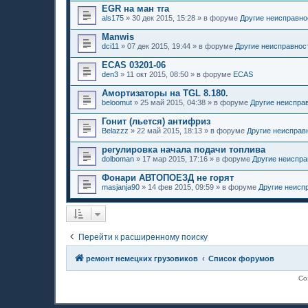
EGR на ман тга
als175
»
30 дек 2015, 15:28
» в форуме
Другие неисправно
Manwis
dci11
»
07 дек 2015, 19:44
» в форуме
Другие неисправнос
ECAS 03201-06
den3
»
11 окт 2015, 08:50
» в форуме
ECAS
Амортизаторы на TGL 8.180.
beloomut
»
25 май 2015, 04:38
» в форуме
Другие неиспра
Гонит (льется) антифриз
Belazzz
»
22 май 2015, 18:13
» в форуме
Другие неисправ
регулировка начала подачи топлива
dolboman
»
17 мар 2015, 17:16
» в форуме
Другие неиспра
Фонари АВТОПОЕЗД не горят
masjanja90
»
14 фев 2015, 09:59
» в форуме
Другие неисп
Перейти к расширенному поиску
ремонт немецких грузовиков
Список форумов
Со