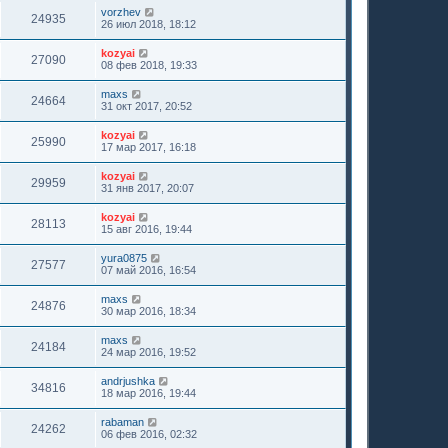
vorzhev
24935
26 июл 2018, 18:12
kozyai
27090
08 фев 2018, 19:33
maxs
24664
31 окт 2017, 20:52
kozyai
25990
17 мар 2017, 16:18
kozyai
29959
31 янв 2017, 20:07
kozyai
28113
15 авг 2016, 19:44
yura0875
27577
07 май 2016, 16:54
maxs
24876
30 мар 2016, 18:34
maxs
24184
24 мар 2016, 19:52
andrjushka
34816
18 мар 2016, 19:44
rabaman
24262
06 фев 2016, 02:32