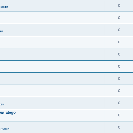
0
ности
0
0
ти
0
0
0
0
0
0
сти
ля atego
0
0
вности