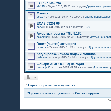
EGR на ман тга
als175
»
30 дек 2015, 15:28
» в форуме
Другие неисправно
Manwis
dci11
»
07 дек 2015, 19:44
» в форуме
Другие неисправнос
ECAS 03201-06
den3
»
11 окт 2015, 08:50
» в форуме
ECAS
Амортизаторы на TGL 8.180.
beloomut
»
25 май 2015, 04:38
» в форуме
Другие неиспра
Гонит (льется) антифриз
Belazzz
»
22 май 2015, 18:13
» в форуме
Другие неисправ
регулировка начала подачи топлива
dolboman
»
17 мар 2015, 17:16
» в форуме
Другие неиспра
Фонари АВТОПОЕЗД не горят
masjanja90
»
14 фев 2015, 09:59
» в форуме
Другие неисп
Перейти к расширенному поиску
ремонт немецких грузовиков
Список форумов
Со