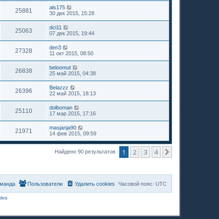
als175
25881
30 дек 2015, 15:28
dci11
25063
07 дек 2015, 19:44
den3
27328
11 окт 2015, 08:50
beloomut
26838
25 май 2015, 04:38
Belazzz
26396
22 май 2015, 18:13
dolboman
25110
17 мар 2015, 17:16
masjanja90
21971
14 фев 2015, 09:59
1
2
3
4
След.
Найдено 90 результатов
манда
Пользователи
Удалить cookies
Часовой пояс:
UTC
des