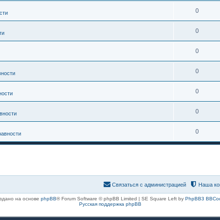
0
сти
0
ти
0
0
вности
0
ности
0
вности
0
равности
Связаться с администрацией
Наша ко
здано на основе
phpBB
® Forum Software © phpBB Limited | SE Square Left by
PhpBB3 BBCo
Русская поддержка phpBB