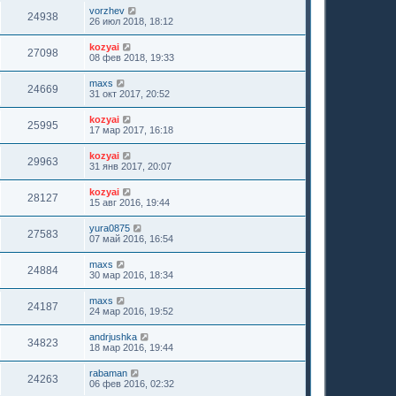
vorzhev
24938
26 июл 2018, 18:12
kozyai
27098
08 фев 2018, 19:33
maxs
24669
31 окт 2017, 20:52
kozyai
25995
17 мар 2017, 16:18
kozyai
29963
31 янв 2017, 20:07
kozyai
28127
15 авг 2016, 19:44
yura0875
27583
07 май 2016, 16:54
maxs
24884
30 мар 2016, 18:34
maxs
24187
24 мар 2016, 19:52
andrjushka
34823
18 мар 2016, 19:44
rabaman
24263
06 фев 2016, 02:32