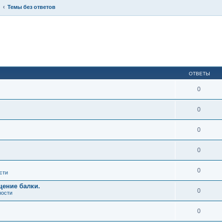
Темы без ответов
ОТВЕТЫ
0
0
0
0
0
сти
щение балки.
0
ности
0