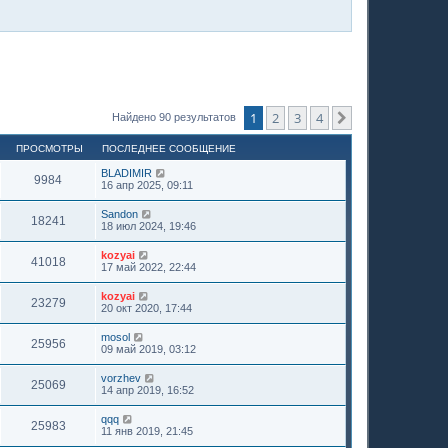
1
2
3
4
След.
Найдено 90 результатов
ПРОСМОТРЫ
ПОСЛЕДНЕЕ СООБЩЕНИЕ
BLADIMIR
9984
16 апр 2025, 09:11
Sandon
18241
18 июл 2024, 19:46
kozyai
41018
17 май 2022, 22:44
kozyai
23279
20 окт 2020, 17:44
mosol
25956
09 май 2019, 03:12
vorzhev
25069
14 апр 2019, 16:52
qqq
25983
11 янв 2019, 21:45