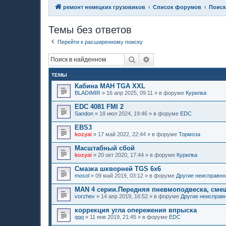
ремонт немецких грузовиков
Список форумов
Поиск
Темы без ответов
Перейти к расширенному поиску
Поиск
Расширенный поиск
ТЕМЫ
Кабина МАН TGA XXL
BLADIMIR
»
16 апр 2025, 09:11
» в форуме
Курилка
EDC 4081 FMI 2
Sandon
»
18 июл 2024, 19:46
» в форуме
EDC
EBS3
kozyai
»
17 май 2022, 22:44
» в форуме
Тормоза
Масштабный сбой
kozyai
»
20 окт 2020, 17:44
» в форуме
Курилка
Смазка шкворней TGS 6х6
mosol
»
09 май 2019, 03:12
» в форуме
Другие неисправно
MAN 4 серии.Передняя пневмоподвеска, сме
vorzhev
»
14 апр 2019, 16:52
» в форуме
Другие неисправ
коррекция угла опережения впрыска
qqq
»
11 янв 2019, 21:45
» в форуме
EDC