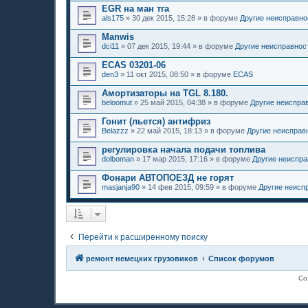
EGR на ман тга
als175
»
30 дек 2015, 15:28
» в форуме
Другие неисправно
Manwis
dci11
»
07 дек 2015, 19:44
» в форуме
Другие неисправнос
ECAS 03201-06
den3
»
11 окт 2015, 08:50
» в форуме
ECAS
Амортизаторы на TGL 8.180.
beloomut
»
25 май 2015, 04:38
» в форуме
Другие неиспра
Гонит (льется) антифриз
Belazzz
»
22 май 2015, 18:13
» в форуме
Другие неисправ
регулировка начала подачи топлива
dolboman
»
17 мар 2015, 17:16
» в форуме
Другие неиспра
Фонари АВТОПОЕЗД не горят
masjanja90
»
14 фев 2015, 09:59
» в форуме
Другие неисп
Перейти к расширенному поиску
ремонт немецких грузовиков
Список форумов
Со