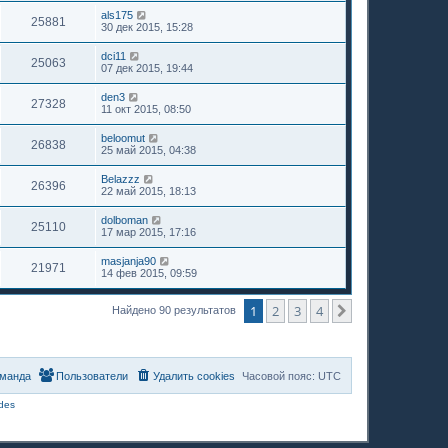
als175
25881
30 дек 2015, 15:28
dci11
25063
07 дек 2015, 19:44
den3
27328
11 окт 2015, 08:50
beloomut
26838
25 май 2015, 04:38
Belazzz
26396
22 май 2015, 18:13
dolboman
25110
17 мар 2015, 17:16
masjanja90
21971
14 фев 2015, 09:59
1
2
3
4
След.
Найдено 90 результатов
манда
Пользователи
Удалить cookies
Часовой пояс:
UTC
des