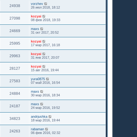
vorzhev
24938
26 июл 2018, 18:12
kozyai
27098
08 фев 2018, 19:33
maxs
24669
31 окт 2017, 20:52
kozyai
25995
17 мар 2017, 16:18
kozyai
29963
31 янв 2017, 20:07
kozyai
28127
15 авг 2016, 19:44
yura0875
27583
07 май 2016, 16:54
maxs
24884
30 мар 2016, 18:34
maxs
24187
24 мар 2016, 19:52
andrjushka
34823
18 мар 2016, 19:44
rabaman
24263
06 фев 2016, 02:32