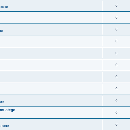
0
ности
0
0
ти
0
0
0
0
0
0
сти
ля atego
0
0
вности