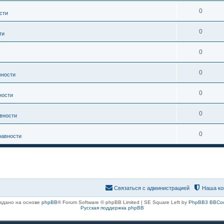
0
сти
0
ти
0
0
вности
0
ности
0
вности
0
равности
Связаться с администрацией
Наша ко
здано на основе
phpBB
® Forum Software © phpBB Limited | SE Square Left by
PhpBB3 BBCo
Русская поддержка phpBB