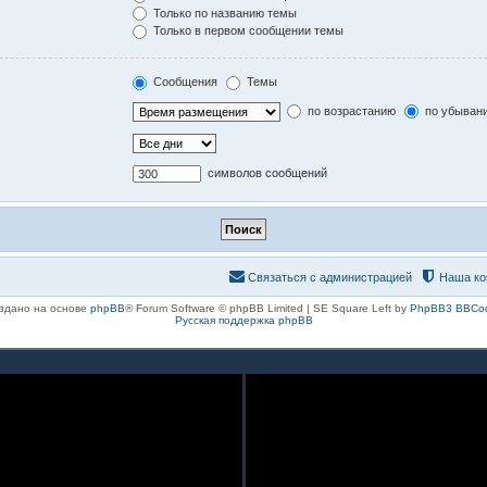
Только по названию темы
Только в первом сообщении темы
Сообщения
Темы
по возрастанию
по убыван
символов сообщений
Связаться с администрацией
Наша ко
здано на основе
phpBB
® Forum Software © phpBB Limited | SE Square Left by
PhpBB3 BBCo
Русская поддержка phpBB