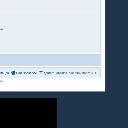
ию
манда
Пользователи
Удалить cookies
Часовой пояс:
UTC
des