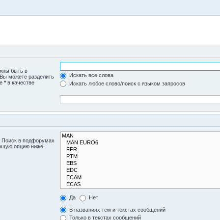
лжны быть в
Искать все слова
 Вы можете разделить
те
*
в качестве
Искать любое слово/поиск с языком запросов
. Поиск в подфорумах
ующую опцию ниже.
Да
Нет
В названиях тем и текстах сообщений
Только в текстах сообщений