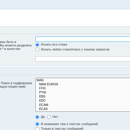
лжны быть в
Искать все слова
 Вы можете разделить
те
*
в качестве
Искать любое слово/поиск с языком запросов
. Поиск в подфорумах
ующую опцию ниже.
Да
Нет
В названиях тем и текстах сообщений
Только в текстах сообщений