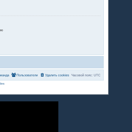
ию
манда
Пользователи
Удалить cookies
Часовой пояс:
UTC
des