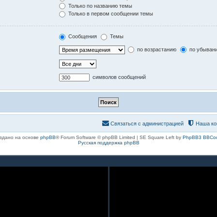
Только по названию темы
Только в первом сообщении темы
Сообщения
Темы
по возрастанию
по убыван
символов сообщений
Связаться с администрацией
Наша ко
здано на основе
phpBB
® Forum Software © phpBB Limited | SE Square Left by
PhpBB3 BBCo
Русская поддержка phpBB