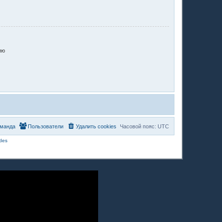
ию
манда
Пользователи
Удалить cookies
Часовой пояс:
UTC
des