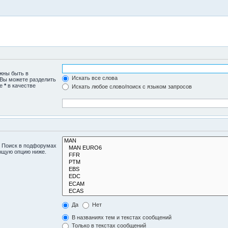
лжны быть в
Искать все слова
 Вы можете разделить
те
*
в качестве
Искать любое слово/поиск с языком запросов
. Поиск в подфорумах
ующую опцию ниже.
Да
Нет
В названиях тем и текстах сообщений
Только в текстах сообщений