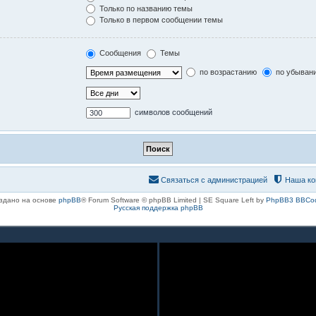
Только по названию темы
Только в первом сообщении темы
Сообщения
Темы
по возрастанию
по убыван
символов сообщений
Связаться с администрацией
Наша ко
здано на основе
phpBB
® Forum Software © phpBB Limited | SE Square Left by
PhpBB3 BBCo
Русская поддержка phpBB