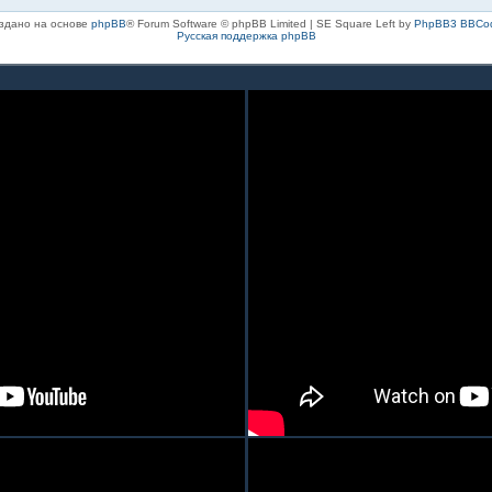
здано на основе
phpBB
® Forum Software © phpBB Limited | SE Square Left by
PhpBB3 BBCo
Русская поддержка phpBB