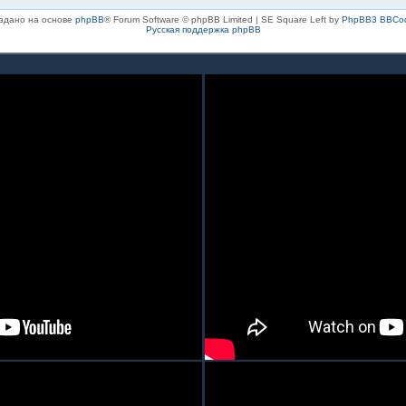
здано на основе
phpBB
® Forum Software © phpBB Limited | SE Square Left by
PhpBB3 BBCo
Русская поддержка phpBB