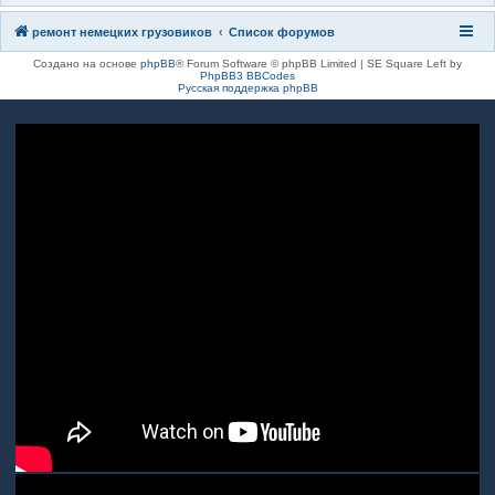
ремонт немецких грузовиков
Список форумов
Создано на основе
phpBB
® Forum Software © phpBB Limited | SE Square Left by
PhpBB3 BBCodes
Русская поддержка phpBB