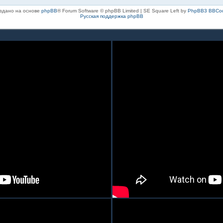
здано на основе
phpBB
® Forum Software © phpBB Limited | SE Square Left by
PhpBB3 BBCo
Русская поддержка phpBB