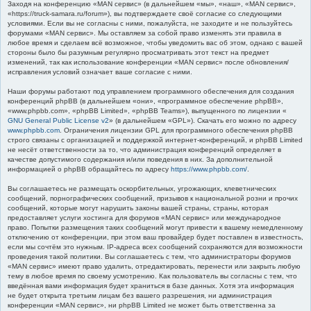
Заходя на конференцию «MAN сервис» (в дальнейшем «мы», «наш», «MAN сервис»,
к
«https://truck-samara.ru/forum»), вы подтверждаете своё согласие со следующими
условиями. Если вы не согласны с ними, пожалуйста, не заходите и не пользуйтесь
форумами «MAN сервис». Мы оставляем за собой право изменять эти правила в
любое время и сделаем всё возможное, чтобы уведомить вас об этом, однако с вашей
стороны было бы разумным регулярно просматривать этот текст на предмет
изменений, так как использование конференции «MAN сервис» после обновления/
исправления условий означает ваше согласие с ними.
Наши форумы работают под управлением программного обеспечения для создания
конференций phpBB (в дальнейшем «они», «программное обеспечение phpBB»,
«www.phpbb.com», «phpBB Limited», «phpBB Teams»), выпущенного по лицензии «
GNU General Public License v2
» (в дальнейшем «GPL»). Скачать его можно по адресу
www.phpbb.com
. Ограничения лицензии GPL для программного обеспечения phpBB
строго связаны с организацией и поддержкой интернет-конференций, и phpBB Limited
не несёт ответственности за то, что администрация конференций определяет в
качестве допустимого содержания и/или поведения в них. За дополнительной
информацией о phpBB обращайтесь по адресу
https://www.phpbb.com/
.
Вы соглашаетесь не размещать оскорбительных, угрожающих, клеветнических
сообщений, порнографических сообщений, призывов к национальной розни и прочих
сообщений, которые могут нарушить законы вашей страны, страны, которая
предоставляет услуги хостинга для форумов «MAN сервис» или международное
право. Попытки размещения таких сообщений могут привести к вашему немедленному
отключению от конференции, при этом ваш провайдер будет поставлен в известность,
если мы сочтём это нужным. IP-адреса всех сообщений сохраняются для возможности
проведения такой политики. Вы соглашаетесь с тем, что администраторы форумов
«MAN сервис» имеют право удалить, отредактировать, перенести или закрыть любую
тему в любое время по своему усмотрению. Как пользователь вы согласны с тем, что
введённая вами информация будет храниться в базе данных. Хотя эта информация
не будет открыта третьим лицам без вашего разрешения, ни администрация
конференции «MAN сервис», ни phpBB Limited не может быть ответственна за