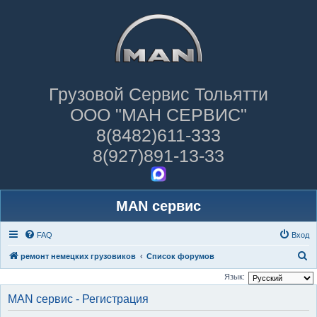
Грузовой Сервис Тольятти
ООО "МАН СЕРВИС"
8(8482)611-333
8(927)891-13-33
MAN сервис
FAQ
Вход
П
ремонт немецких грузовиков
Список форумов
о
Язык:
и
MAN сервис - Регистрация
с