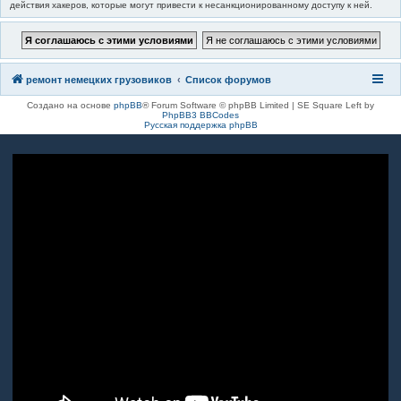
действия хакеров, которые могут привести к несанкционированному доступу к ней.
ремонт немецких грузовиков
Список форумов
Создано на основе
phpBB
® Forum Software © phpBB Limited | SE Square Left by
PhpBB3 BBCodes
Русская поддержка phpBB