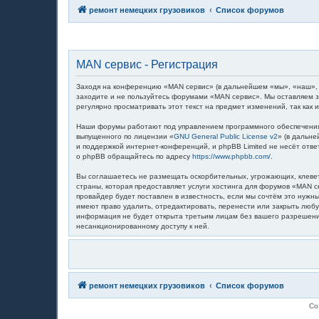
ремонт немецких грузовиков
Список форумов
MAN сервис - Регистрация
Заходя на конференцию «MAN сервис» (в дальнейшем «мы», «наш», «M
заходите и не пользуйтесь форумами «MAN сервис». Мы оставляем з
регулярно просматривать этот текст на предмет изменений, так как
Наши форумы работают под управлением программного обеспечения 
выпущенного по лицензии «
GNU General Public License v2
» (в дальн
и поддержкой интернет-конференций, и phpBB Limited не несёт отв
о phpBB обращайтесь по адресу
https://www.phpbb.com/
.
Вы соглашаетесь не размещать оскорбительных, угрожающих, клевет
страны, которая предоставляет услуги хостинга для форумов «MAN
провайдер будет поставлен в известность, если мы сочтём это нуж
имеют право удалить, отредактировать, перенести или закрыть любу
информация не будет открыта третьим лицам без вашего разрешения
несанкционированному доступу к ней.
ремонт немецких грузовиков
Список форумов
Со