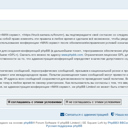
AN сервис», «https://truck-samara.ru/forum»), вы подтверждаете своё согласие со следую
а собой право изменять эти правила в любое время и сделаем всё возможное, чтобы увед
 использование конференции «MAN сервис» после обновления/исправления условий означае
для создания конференций phpBB (в дальнейшем «они», «программное обеспечение phpB
ейшем «GPL»). Скачать его можно по адресу
www.phpbb.com
. Ограничения лицензии GPL дл
етственности за то, что администрация конференций определяет в качестве допустимого 
нических сообщений, порнографических сообщений, призывов к национальной розни и пр
 сервис» или международное право. Попытки размещения таких сообщений могут привести
ным. IP-адреса всех сообщений сохраняются для возможности проведения такой политики.
ю тему в любое время по своему усмотрению. Как пользователь вы согласны с тем, что вв
, ни администрация конференции «MAN сервис», ни phpBB Limited не может быть ответств
Связаться с администрацией
Наша ко
здано на основе
phpBB
® Forum Software © phpBB Limited | SE Square Left by
PhpBB3 BBCo
Русская поддержка phpBB