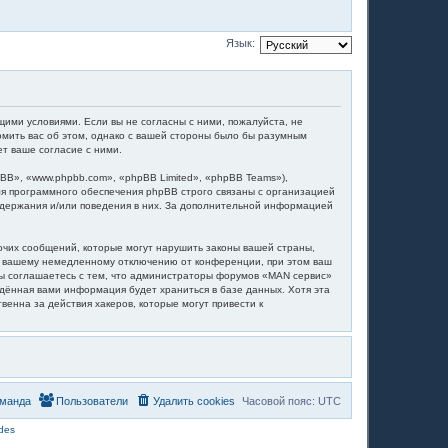
Язык:
щими условиями. Если вы не согласны с ними, пожалуйста, не
омить вас об этом, однако с вашей стороны было бы разумным
т ваше согласие с ними.
B», «www.phpbb.com», «phpBB Limited», «phpBB Teams»),
я программного обеспечения phpBB строго связаны с организацией
содержания и/или поведения в них. За дополнительной информацией
очих сообщений, которые могут нарушить законы вашей страны,
 к вашему немедленному отключению от конференции, при этом ваш
 Вы соглашаетесь с тем, что администраторы форумов «MAN сервис»
едённая вами информация будет храниться в базе данных. Хотя эта
енна за действия хакеров, которые могут привести к
манда
Пользователи
Удалить cookies
Часовой пояс:
UTC
des