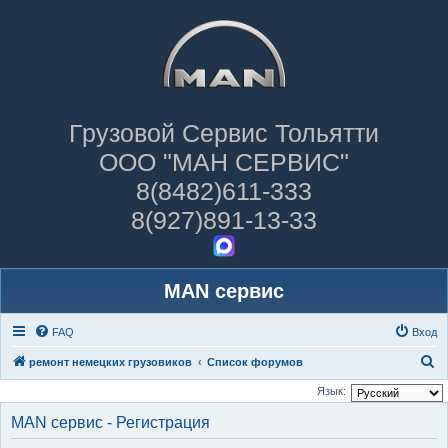
Грузовой Сервис Тольятти
ООО "МАН СЕРВИС"
8(8482)611-333
8(927)891-13-33
MAN сервис
FAQ
Вход
П
ремонт немецких грузовиков
Список форумов
о
Язык:
и
MAN сервис - Регистрация
с