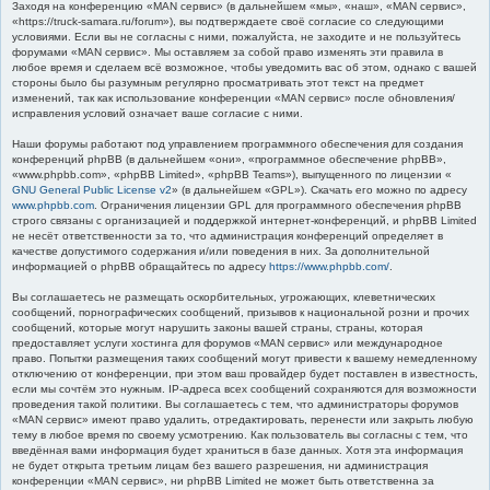
Заходя на конференцию «MAN сервис» (в дальнейшем «мы», «наш», «MAN сервис»,
к
«https://truck-samara.ru/forum»), вы подтверждаете своё согласие со следующими
условиями. Если вы не согласны с ними, пожалуйста, не заходите и не пользуйтесь
форумами «MAN сервис». Мы оставляем за собой право изменять эти правила в
любое время и сделаем всё возможное, чтобы уведомить вас об этом, однако с вашей
стороны было бы разумным регулярно просматривать этот текст на предмет
изменений, так как использование конференции «MAN сервис» после обновления/
исправления условий означает ваше согласие с ними.
Наши форумы работают под управлением программного обеспечения для создания
конференций phpBB (в дальнейшем «они», «программное обеспечение phpBB»,
«www.phpbb.com», «phpBB Limited», «phpBB Teams»), выпущенного по лицензии «
GNU General Public License v2
» (в дальнейшем «GPL»). Скачать его можно по адресу
www.phpbb.com
. Ограничения лицензии GPL для программного обеспечения phpBB
строго связаны с организацией и поддержкой интернет-конференций, и phpBB Limited
не несёт ответственности за то, что администрация конференций определяет в
качестве допустимого содержания и/или поведения в них. За дополнительной
информацией о phpBB обращайтесь по адресу
https://www.phpbb.com/
.
Вы соглашаетесь не размещать оскорбительных, угрожающих, клеветнических
сообщений, порнографических сообщений, призывов к национальной розни и прочих
сообщений, которые могут нарушить законы вашей страны, страны, которая
предоставляет услуги хостинга для форумов «MAN сервис» или международное
право. Попытки размещения таких сообщений могут привести к вашему немедленному
отключению от конференции, при этом ваш провайдер будет поставлен в известность,
если мы сочтём это нужным. IP-адреса всех сообщений сохраняются для возможности
проведения такой политики. Вы соглашаетесь с тем, что администраторы форумов
«MAN сервис» имеют право удалить, отредактировать, перенести или закрыть любую
тему в любое время по своему усмотрению. Как пользователь вы согласны с тем, что
введённая вами информация будет храниться в базе данных. Хотя эта информация
не будет открыта третьим лицам без вашего разрешения, ни администрация
конференции «MAN сервис», ни phpBB Limited не может быть ответственна за