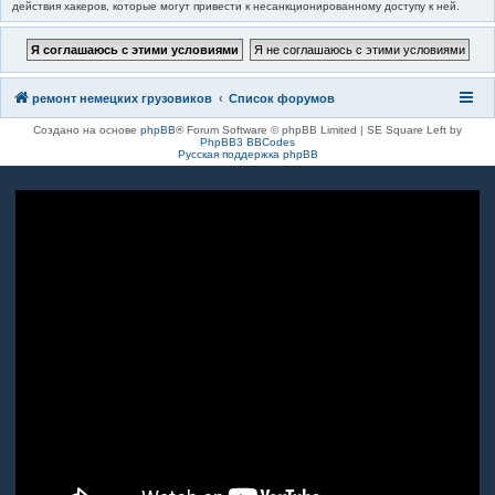
действия хакеров, которые могут привести к несанкционированному доступу к ней.
ремонт немецких грузовиков
Список форумов
Создано на основе
phpBB
® Forum Software © phpBB Limited | SE Square Left by
PhpBB3 BBCodes
Русская поддержка phpBB