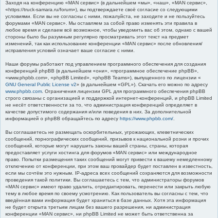
Заходя на конференцию «MAN сервис» (в дальнейшем «мы», «наш», «MAN сервис»,
к
«https://truck-samara.ru/forum»), вы подтверждаете своё согласие со следующими
условиями. Если вы не согласны с ними, пожалуйста, не заходите и не пользуйтесь
форумами «MAN сервис». Мы оставляем за собой право изменять эти правила в
любое время и сделаем всё возможное, чтобы уведомить вас об этом, однако с вашей
стороны было бы разумным регулярно просматривать этот текст на предмет
изменений, так как использование конференции «MAN сервис» после обновления/
исправления условий означает ваше согласие с ними.
Наши форумы работают под управлением программного обеспечения для создания
конференций phpBB (в дальнейшем «они», «программное обеспечение phpBB»,
«www.phpbb.com», «phpBB Limited», «phpBB Teams»), выпущенного по лицензии «
GNU General Public License v2
» (в дальнейшем «GPL»). Скачать его можно по адресу
www.phpbb.com
. Ограничения лицензии GPL для программного обеспечения phpBB
строго связаны с организацией и поддержкой интернет-конференций, и phpBB Limited
не несёт ответственности за то, что администрация конференций определяет в
качестве допустимого содержания и/или поведения в них. За дополнительной
информацией о phpBB обращайтесь по адресу
https://www.phpbb.com/
.
Вы соглашаетесь не размещать оскорбительных, угрожающих, клеветнических
сообщений, порнографических сообщений, призывов к национальной розни и прочих
сообщений, которые могут нарушить законы вашей страны, страны, которая
предоставляет услуги хостинга для форумов «MAN сервис» или международное
право. Попытки размещения таких сообщений могут привести к вашему немедленному
отключению от конференции, при этом ваш провайдер будет поставлен в известность,
если мы сочтём это нужным. IP-адреса всех сообщений сохраняются для возможности
проведения такой политики. Вы соглашаетесь с тем, что администраторы форумов
«MAN сервис» имеют право удалить, отредактировать, перенести или закрыть любую
тему в любое время по своему усмотрению. Как пользователь вы согласны с тем, что
введённая вами информация будет храниться в базе данных. Хотя эта информация
не будет открыта третьим лицам без вашего разрешения, ни администрация
конференции «MAN сервис», ни phpBB Limited не может быть ответственна за