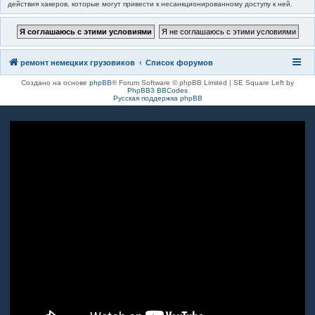
действия хакеров, которые могут привести к несанкционированному доступу к ней.
ремонт немецких грузовиков
Список форумов
Создано на основе
phpBB
® Forum Software © phpBB Limited | SE Square Left by
PhpBB3 BBCodes
Русская поддержка phpBB