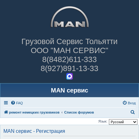
Грузовой Сервис Тольятти
ООО "МАН СЕРВИС"
8(8482)611-333
8(927)891-13-33
MAN сервис
FAQ
Вход
П
ремонт немецких грузовиков
Список форумов
о
Язык:
и
MAN сервис - Регистрация
с