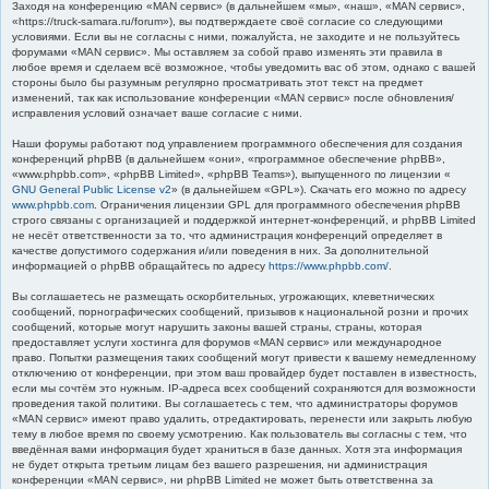
Заходя на конференцию «MAN сервис» (в дальнейшем «мы», «наш», «MAN сервис»,
к
«https://truck-samara.ru/forum»), вы подтверждаете своё согласие со следующими
условиями. Если вы не согласны с ними, пожалуйста, не заходите и не пользуйтесь
форумами «MAN сервис». Мы оставляем за собой право изменять эти правила в
любое время и сделаем всё возможное, чтобы уведомить вас об этом, однако с вашей
стороны было бы разумным регулярно просматривать этот текст на предмет
изменений, так как использование конференции «MAN сервис» после обновления/
исправления условий означает ваше согласие с ними.
Наши форумы работают под управлением программного обеспечения для создания
конференций phpBB (в дальнейшем «они», «программное обеспечение phpBB»,
«www.phpbb.com», «phpBB Limited», «phpBB Teams»), выпущенного по лицензии «
GNU General Public License v2
» (в дальнейшем «GPL»). Скачать его можно по адресу
www.phpbb.com
. Ограничения лицензии GPL для программного обеспечения phpBB
строго связаны с организацией и поддержкой интернет-конференций, и phpBB Limited
не несёт ответственности за то, что администрация конференций определяет в
качестве допустимого содержания и/или поведения в них. За дополнительной
информацией о phpBB обращайтесь по адресу
https://www.phpbb.com/
.
Вы соглашаетесь не размещать оскорбительных, угрожающих, клеветнических
сообщений, порнографических сообщений, призывов к национальной розни и прочих
сообщений, которые могут нарушить законы вашей страны, страны, которая
предоставляет услуги хостинга для форумов «MAN сервис» или международное
право. Попытки размещения таких сообщений могут привести к вашему немедленному
отключению от конференции, при этом ваш провайдер будет поставлен в известность,
если мы сочтём это нужным. IP-адреса всех сообщений сохраняются для возможности
проведения такой политики. Вы соглашаетесь с тем, что администраторы форумов
«MAN сервис» имеют право удалить, отредактировать, перенести или закрыть любую
тему в любое время по своему усмотрению. Как пользователь вы согласны с тем, что
введённая вами информация будет храниться в базе данных. Хотя эта информация
не будет открыта третьим лицам без вашего разрешения, ни администрация
конференции «MAN сервис», ни phpBB Limited не может быть ответственна за