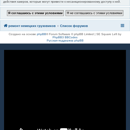
действия хакеров, которые могут привести к несанкционированному доступу к ней.
ремонт немецких грузовиков
Список форумов
Создано на основе
phpBB
® Forum Software © phpBB Limited | SE Square Left by
PhpBB3 BBCodes
Русская поддержка phpBB