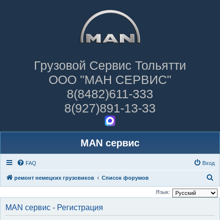
Грузовой Сервис Тольятти
ООО "МАН СЕРВИС"
8(8482)611-333
8(927)891-13-33
MAN сервис
FAQ
Вход
П
ремонт немецких грузовиков
Список форумов
о
Язык:
и
MAN сервис - Регистрация
с