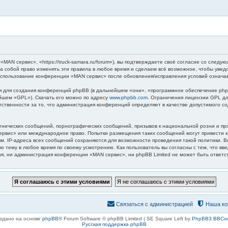
AN сервис», «https://truck-samara.ru/forum»), вы подтверждаете своё согласие со следую
а собой право изменять эти правила в любое время и сделаем всё возможное, чтобы увед
 использование конференции «MAN сервис» после обновления/исправления условий означае
для создания конференций phpBB (в дальнейшем «они», «программное обеспечение phpB
ейшем «GPL»). Скачать его можно по адресу
www.phpbb.com
. Ограничения лицензии GPL дл
етственности за то, что администрация конференций определяет в качестве допустимого 
нических сообщений, порнографических сообщений, призывов к национальной розни и пр
 сервис» или международное право. Попытки размещения таких сообщений могут привести
ным. IP-адреса всех сообщений сохраняются для возможности проведения такой политики.
ю тему в любое время по своему усмотрению. Как пользователь вы согласны с тем, что вв
, ни администрация конференции «MAN сервис», ни phpBB Limited не может быть ответств
Связаться с администрацией
Наша ко
здано на основе
phpBB
® Forum Software © phpBB Limited | SE Square Left by
PhpBB3 BBCo
Русская поддержка phpBB