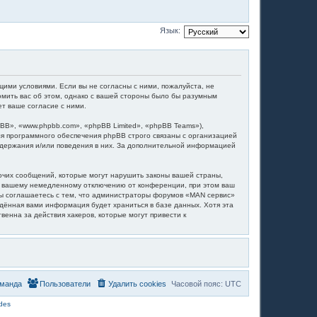
Язык:
щими условиями. Если вы не согласны с ними, пожалуйста, не
омить вас об этом, однако с вашей стороны было бы разумным
т ваше согласие с ними.
B», «www.phpbb.com», «phpBB Limited», «phpBB Teams»),
я программного обеспечения phpBB строго связаны с организацией
содержания и/или поведения в них. За дополнительной информацией
очих сообщений, которые могут нарушить законы вашей страны,
 к вашему немедленному отключению от конференции, при этом ваш
 Вы соглашаетесь с тем, что администраторы форумов «MAN сервис»
едённая вами информация будет храниться в базе данных. Хотя эта
енна за действия хакеров, которые могут привести к
манда
Пользователи
Удалить cookies
Часовой пояс:
UTC
des