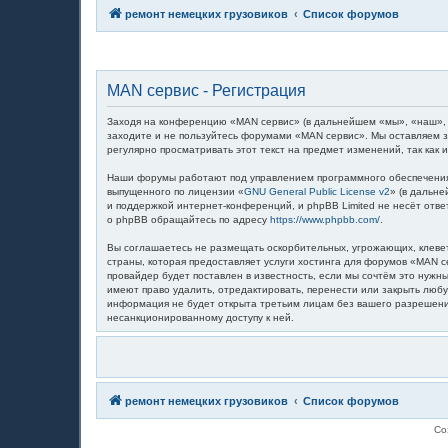
ремонт немецких грузовиков
Список форумов
MAN сервис - Регистрация
Заходя на конференцию «MAN сервис» (в дальнейшем «мы», «наш», «M
заходите и не пользуйтесь форумами «MAN сервис». Мы оставляем з
регулярно просматривать этот текст на предмет изменений, так как
Наши форумы работают под управлением программного обеспечения 
выпущенного по лицензии «
GNU General Public License v2
» (в дальн
и поддержкой интернет-конференций, и phpBB Limited не несёт отв
о phpBB обращайтесь по адресу
https://www.phpbb.com/
.
Вы соглашаетесь не размещать оскорбительных, угрожающих, клевет
страны, которая предоставляет услуги хостинга для форумов «MAN
провайдер будет поставлен в известность, если мы сочтём это нуж
имеют право удалить, отредактировать, перенести или закрыть любу
информация не будет открыта третьим лицам без вашего разрешения
несанкционированному доступу к ней.
ремонт немецких грузовиков
Список форумов
Со