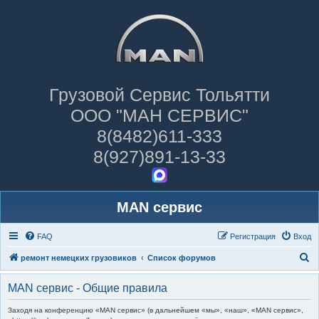
Грузовой Сервис Тольятти
ООО "МАН СЕРВИС"
8(8482)611-333
8(927)891-13-33
MAN сервис
FAQ
Регистрация
Вход
П
ремонт немецких грузовиков
Список форумов
о
MAN сервис - Общие правила
и
с
Заходя на конференцию «MAN сервис» (в дальнейшем «мы», «наш», «MAN сервис»,