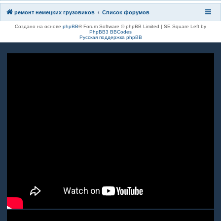
ремонт немецких грузовиков
Список форумов
Создано на основе
phpBB
® Forum Software © phpBB Limited | SE Square Left by
PhpBB3 BBCodes
Русская поддержка phpBB