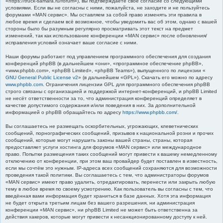
«https://truck-samara.ru/forum»), вы подтверждаете своё согласие со следующими
к
условиями. Если вы не согласны с ними, пожалуйста, не заходите и не пользуйтесь
форумами «MAN сервис». Мы оставляем за собой право изменять эти правила в
любое время и сделаем всё возможное, чтобы уведомить вас об этом, однако с вашей
стороны было бы разумным регулярно просматривать этот текст на предмет
изменений, так как использование конференции «MAN сервис» после обновления/
исправления условий означает ваше согласие с ними.
Наши форумы работают под управлением программного обеспечения для создания
конференций phpBB (в дальнейшем «они», «программное обеспечение phpBB»,
«www.phpbb.com», «phpBB Limited», «phpBB Teams»), выпущенного по лицензии «
GNU General Public License v2
» (в дальнейшем «GPL»). Скачать его можно по адресу
www.phpbb.com
. Ограничения лицензии GPL для программного обеспечения phpBB
строго связаны с организацией и поддержкой интернет-конференций, и phpBB Limited
не несёт ответственности за то, что администрация конференций определяет в
качестве допустимого содержания и/или поведения в них. За дополнительной
информацией о phpBB обращайтесь по адресу
https://www.phpbb.com/
.
Вы соглашаетесь не размещать оскорбительных, угрожающих, клеветнических
сообщений, порнографических сообщений, призывов к национальной розни и прочих
сообщений, которые могут нарушить законы вашей страны, страны, которая
предоставляет услуги хостинга для форумов «MAN сервис» или международное
право. Попытки размещения таких сообщений могут привести к вашему немедленному
отключению от конференции, при этом ваш провайдер будет поставлен в известность,
если мы сочтём это нужным. IP-адреса всех сообщений сохраняются для возможности
проведения такой политики. Вы соглашаетесь с тем, что администраторы форумов
«MAN сервис» имеют право удалить, отредактировать, перенести или закрыть любую
тему в любое время по своему усмотрению. Как пользователь вы согласны с тем, что
введённая вами информация будет храниться в базе данных. Хотя эта информация
не будет открыта третьим лицам без вашего разрешения, ни администрация
конференции «MAN сервис», ни phpBB Limited не может быть ответственна за
действия хакеров, которые могут привести к несанкционированному доступу к ней.