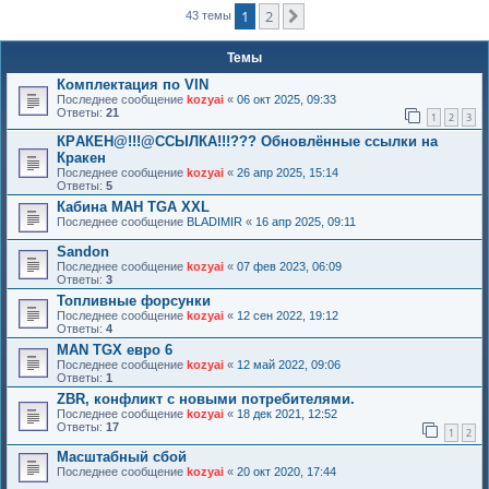
к
1
2
След.
43 темы
Темы
Комплектация по VIN
Последнее сообщение
kozyai
«
06 окт 2025, 09:33
Ответы:
21
1
2
3
КРAКЕН@!!!@ССЫЛКА!!!??? Обновлённые ссылки на
Крaкен
Последнее сообщение
kozyai
«
26 апр 2025, 15:14
Ответы:
5
Кабина МАН TGA XXL
Последнее сообщение
BLADIMIR
«
16 апр 2025, 09:11
Sandon
Последнее сообщение
kozyai
«
07 фев 2023, 06:09
Ответы:
3
Топливные форсунки
Последнее сообщение
kozyai
«
12 сен 2022, 19:12
Ответы:
4
MAN TGX евро 6
Последнее сообщение
kozyai
«
12 май 2022, 09:06
Ответы:
1
ZBR, конфликт с новыми потребителями.
Последнее сообщение
kozyai
«
18 дек 2021, 12:52
Ответы:
17
1
2
Масштабный сбой
Последнее сообщение
kozyai
«
20 окт 2020, 17:44