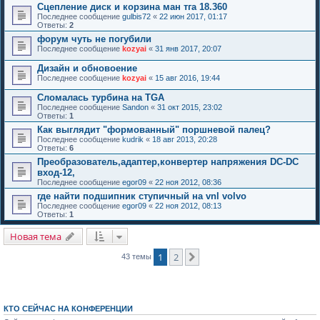
Сцепление диск и корзина ман тга 18.360
Последнее сообщение
gulbis72
«
22 июн 2017, 01:17
Ответы:
2
форум чуть не погубили
Последнее сообщение
kozyai
«
31 янв 2017, 20:07
Дизайн и обновоение
Последнее сообщение
kozyai
«
15 авг 2016, 19:44
Сломалась турбина на TGA
Последнее сообщение
Sandon
«
31 окт 2015, 23:02
Ответы:
1
Как выглядит "формованный" поршневой палец?
Последнее сообщение
kudrik
«
18 авг 2013, 20:28
Ответы:
6
Преобразователь,адаптер,конвертер напряжения DC-DC
вход-12,
Последнее сообщение
egor09
«
22 ноя 2012, 08:36
где найти подшипник ступичный на vnl volvo
Последнее сообщение
egor09
«
22 ноя 2012, 08:13
Ответы:
1
Новая тема
1
2
След.
43 темы
КТО СЕЙЧАС НА КОНФЕРЕНЦИИ