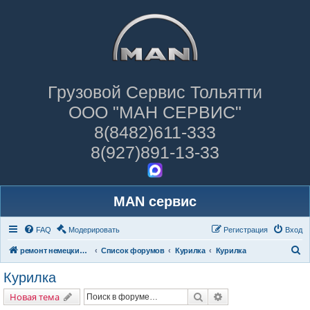
Грузовой Сервис Тольятти
ООО "МАН СЕРВИС"
8(8482)611-333
8(927)891-13-33
MAN сервис
FAQ
Модерировать
Регистрация
Вход
П
ремонт немецких грузовиков
Список форумов
Курилка
Курилка
о
Курилка
и
Поиск
Расширенный поис
Новая тема
с