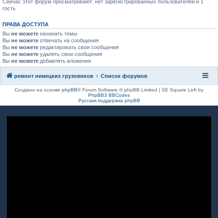
Сейчас этот форум просматривают: нет зарегистрированных пользователей и 1
гость
ПРАВА ДОСТУПА
Вы
не можете
начинать темы
Вы
не можете
отвечать на сообщения
Вы
не можете
редактировать свои сообщения
Вы
не можете
удалять свои сообщения
Вы
не можете
добавлять вложения
ремонт немецких грузовиков
Список форумов
Создано на основе
phpBB
® Forum Software © phpBB Limited | SE Square Left by
PhpBB3 BBCodes
Русская поддержка phpBB