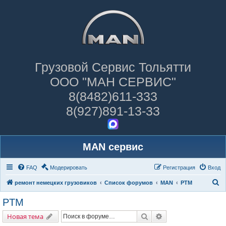
Грузовой Сервис Тольятти
ООО "МАН СЕРВИС"
8(8482)611-333
8(927)891-13-33
MAN сервис
FAQ
Модерировать
Регистрация
Вход
П
ремонт немецких грузовиков
Список форумов
MAN
PTM
о
PTM
и
Поиск
Расширенный поис
Новая тема
с