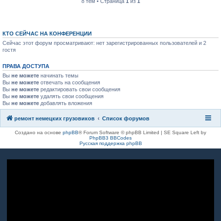
8 тем • Страница
1
из
1
КТО СЕЙЧАС НА КОНФЕРЕНЦИИ
Сейчас этот форум просматривают: нет зарегистрированных пользователей и 2
гостя
ПРАВА ДОСТУПА
Вы
не можете
начинать темы
Вы
не можете
отвечать на сообщения
Вы
не можете
редактировать свои сообщения
Вы
не можете
удалять свои сообщения
Вы
не можете
добавлять вложения
ремонт немецких грузовиков
Список форумов
Создано на основе
phpBB
® Forum Software © phpBB Limited | SE Square Left by
PhpBB3 BBCodes
Русская поддержка phpBB