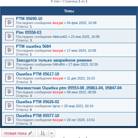
8 тем • Страница
1
из
1
к
Темы
PTM 05690-10
Последнее сообщение
kozyai
«
04 фев 2025, 10:48
Ответы:
1
Ptm 05558-03
Последнее сообщение
Aleksei62
«
23 янв 2025, 16:08
Ответы:
3
РТМ ошибка 5684
Последнее сообщение
kozyai
«
17 июн 2024, 10:08
Ответы:
1
Заводится только аварийном режиме
Последнее сообщение
04frol04
«
27 фев 2023, 02:05
Ответы:
8
Ошибка PTM 05617-10
Последнее сообщение
kozyai
«
11 дек 2022, 16:23
Ответы:
3
Неизвестная Ошибка ptm 05553-08 ,05861-04, 05847-04
Последнее сообщение
kozyai
«
08 июн 2022, 08:58
Ответы:
3
Ошибка PTM 05626-02
Последнее сообщение
Igros
«
29 мар 2021, 02:24
Ответы:
6
Ошибка PTM 05577-10
Последнее сообщение
kozyai
«
20 окт 2020, 13:51
Ответы:
3
Новая тема