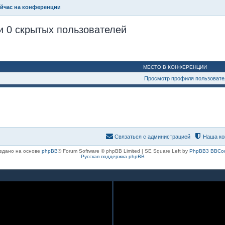
ейчас на конференции
и 0 скрытых пользователей
МЕСТО В КОНФЕРЕНЦИИ
Просмотр профиля пользовате
Связаться с администрацией
Наша ко
здано на основе
phpBB
® Forum Software © phpBB Limited | SE Square Left by
PhpBB3 BBCo
Русская поддержка phpBB