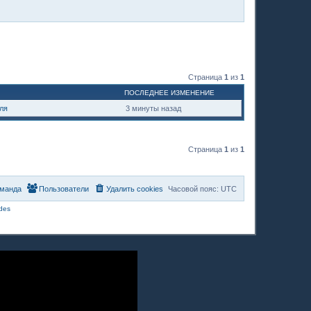
Страница
1
из
1
ПОСЛЕДНЕЕ ИЗМЕНЕНИЕ
ля
3 минуты назад
Страница
1
из
1
манда
Пользователи
Удалить cookies
Часовой пояс:
UTC
des