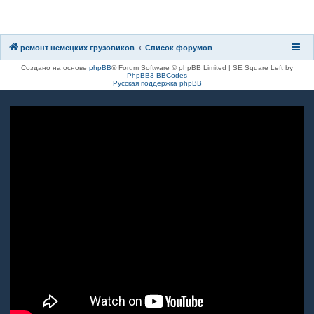
8(8482)611-333
8(917)962-81-27
ремонт немецких грузовиков
Список форумов
Создано на основе
phpBB
® Forum Software © phpBB Limited | SE Square Left by
PhpBB3 BBCodes
Русская поддержка phpBB