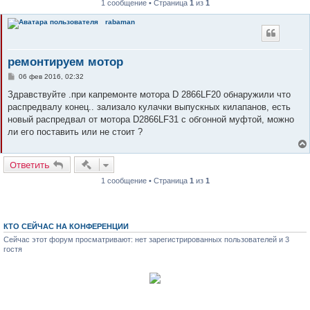
1 сообщение • Страница
1
из
1
к
rabaman
ремонтируем мотор
С
06 фев 2016, 02:32
о
о
Здравствуйте .при капремонте мотора D 2866LF20 обнаружили что
б
распредвалу конец.. зализало кулачки выпускных килапанов, есть
щ
е
новый распредвал от мотора D2866LF31 с обгонной муфтой, можно
н
ли его поставить или не стоит ?
и
е
Быстрые действия
Ответить
1 сообщение • Страница
1
из
1
КТО СЕЙЧАС НА КОНФЕРЕНЦИИ
Сейчас этот форум просматривают: нет зарегистрированных пользователей и 3
гостя