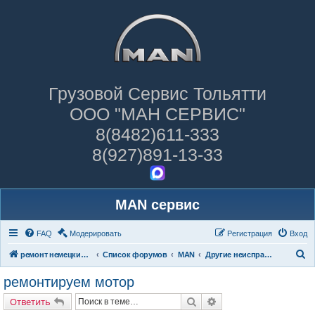
Грузовой Сервис Тольятти
ООО "МАН СЕРВИС"
8(8482)611-333
8(927)891-13-33
MAN сервис
FAQ
Модерировать
Регистрация
Вход
П
ремонт немецких грузовиков
Список форумов
MAN
Другие неисправности
о
ремонтируем мотор
и
Поиск
Расширенный поиск
Ответить
с