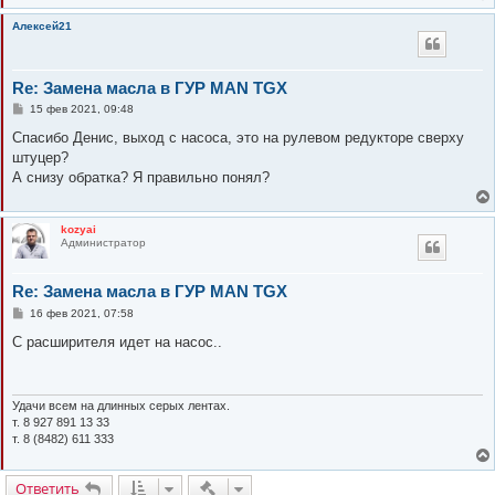
Алексей21
Re: Замена масла в ГУР MAN TGX
С
15 фев 2021, 09:48
о
о
Спасибо Денис, выход с насоса, это на рулевом редукторе сверху
б
штуцер?
щ
е
А снизу обратка? Я правильно понял?
н
и
е
kozyai
Администратор
Re: Замена масла в ГУР MAN TGX
С
16 фев 2021, 07:58
о
о
С расширителя идет на насос..
б
щ
е
н
и
Удачи всем на длинных серых лентах.
е
т. 8 927 891 13 33
т. 8 (8482) 611 333
Быстрые действия
Ответить