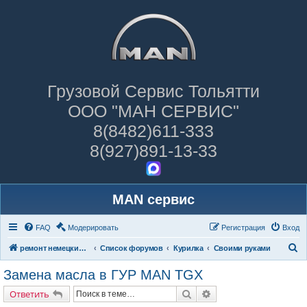
Грузовой Сервис Тольятти
ООО "МАН СЕРВИС"
8(8482)611-333
8(927)891-13-33
MAN сервис
FAQ
Модерировать
Регистрация
Вход
П
ремонт немецких грузовиков
Список форумов
Курилка
Своими руками
о
Замена масла в ГУР MAN TGX
и
Поиск
Расширенный поиск
Ответить
с