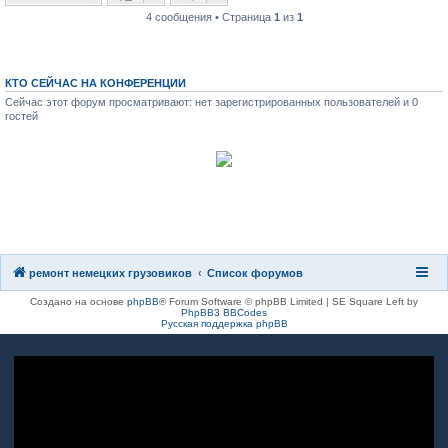
4 сообщения • Страница
1
из
1
КТО СЕЙЧАС НА КОНФЕРЕНЦИИ
Сейчас этот форум просматривают: нет зарегистрированных пользователей и 0
гостей
8(8482)611-333
8(917)962-81-27
ремонт немецких грузовиков
Список форумов
Создано на основе
phpBB
® Forum Software © phpBB Limited | SE Square Left by
PhpBB3 BBCodes
Русская поддержка phpBB