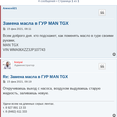
4 сообщения • Страница
1
из
1
к
Алексей21
Замена масла в ГУР MAN TGX
С
15 фев 2021, 08:11
о
о
Всем доброго дня. кто подскажет, как поменять масло в гуре своими
б
руками,
щ
е
MAN TGX
н
VIN WMA06XZZ3JP107743
и
е
kozyai
Администратор
Re: Замена масла в ГУР MAN TGX
С
15 фев 2021, 09:19
о
о
Откручиваешь выход с насоса, воздухом выдуваешь старую
б
жидкость, заливаешь новую.
щ
е
н
и
Удачи всем на длинных серых лентах.
е
т. 8 927 891 13 33
т. 8 (8482) 611 333