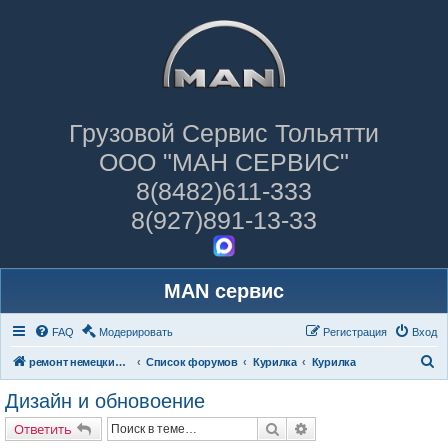
Грузовой Сервис Тольятти
ООО "МАН СЕРВИС"
8(8482)611-333
8(927)891-13-33
MAN сервис
FAQ
Модерировать
Регистрация
Вход
П
ремонт немецких грузовиков
Список форумов
Курилка
Курилка
о
Дизайн и обновоение
и
Поиск
Расширенный поиск
Ответить
с