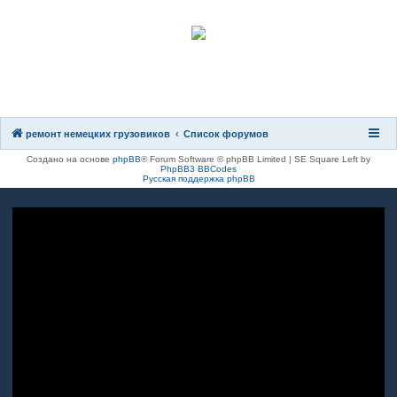
8(8482)611-333
8(917)962-81-27
ремонт немецких грузовиков
Список форумов
Создано на основе
phpBB
® Forum Software © phpBB Limited | SE Square Left by
PhpBB3 BBCodes
Русская поддержка phpBB