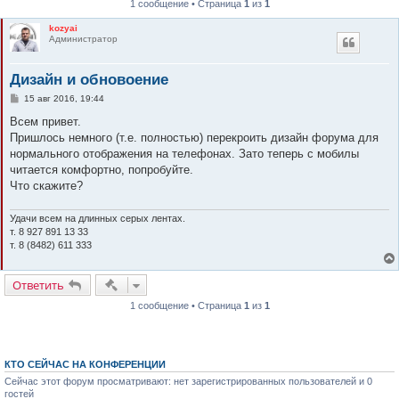
1 сообщение • Страница
1
из
1
к
kozyai
Администратор
Дизайн и обновоение
С
15 авг 2016, 19:44
о
о
Всем привет.
б
Пришлось немного (т.е. полностью) перекроить дизайн форума для
щ
е
нормального отображения на телефонах. Зато теперь с мобилы
н
читается комфортно, попробуйте.
и
е
Что скажите?
Удачи всем на длинных серых лентах.
т. 8 927 891 13 33
т. 8 (8482) 611 333
Быстрые действия
Ответить
1 сообщение • Страница
1
из
1
КТО СЕЙЧАС НА КОНФЕРЕНЦИИ
Сейчас этот форум просматривают: нет зарегистрированных пользователей и 0
гостей