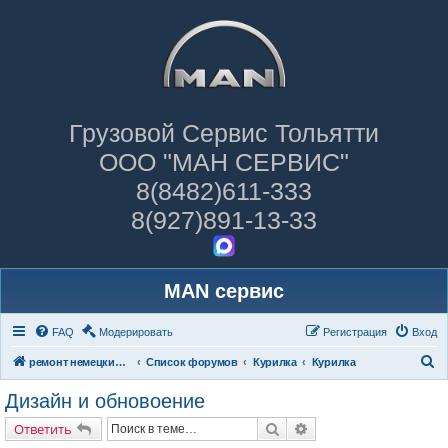
Грузовой Сервис Тольятти
ООО "МАН СЕРВИС"
8(8482)611-333
8(927)891-13-33
MAN сервис
FAQ
Модерировать
Регистрация
Вход
П
ремонт немецких грузовиков
Список форумов
Курилка
Курилка
о
Дизайн и обновоение
и
Поиск
Расширенный поиск
Ответить
с