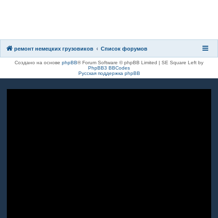
8(8482)611-333
8(917)962-81-27
ремонт немецких грузовиков
Список форумов
Создано на основе
phpBB
® Forum Software © phpBB Limited | SE Square Left by
PhpBB3 BBCodes
Русская поддержка phpBB