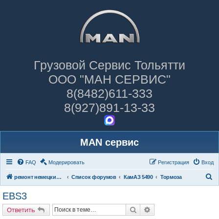
Грузовой Сервис Тольятти
ООО "МАН СЕРВИС"
8(8482)611-333
8(927)891-13-33
MAN сервис
FAQ
Модерировать
Регистрация
Вход
П
ремонт немецких грузовиков
Список форумов
КамАЗ 5490
Тормоза
о
EBS3
и
Поиск
Расширенный поиск
Ответить
с