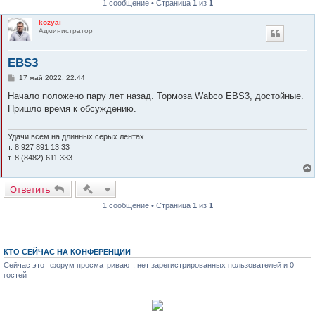
1 сообщение • Страница
1
из
1
к
kozyai
Администратор
EBS3
С
17 май 2022, 22:44
о
о
Начало положено пару лет назад. Тормоза Wabco EBS3, достойные.
б
Пришло время к обсуждению.
щ
е
н
и
Удачи всем на длинных серых лентах.
е
т. 8 927 891 13 33
т. 8 (8482) 611 333
Быстрые действия
Ответить
1 сообщение • Страница
1
из
1
КТО СЕЙЧАС НА КОНФЕРЕНЦИИ
Сейчас этот форум просматривают: нет зарегистрированных пользователей и 0
гостей