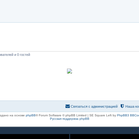
вателей и 0 гостей
8(8482)611-333
8(917)962-81-27
Связаться с администрацией
Наша ко
здано на основе
phpBB
® Forum Software © phpBB Limited | SE Square Left by
PhpBB3 BBCo
Русская поддержка phpBB