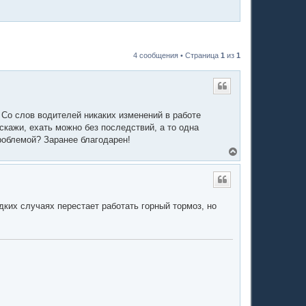
4 сообщения • Страница
1
из
1
. Со слов водителей никаких изменений в работе
скажи, ехать можно без последствий, а то одна
проблемой? Заранее благодарен!
В
е
р
н
у
т
дких случаях перестает работать горный тормоз, но
ь
с
я
к
н
а
ч
а
л
у