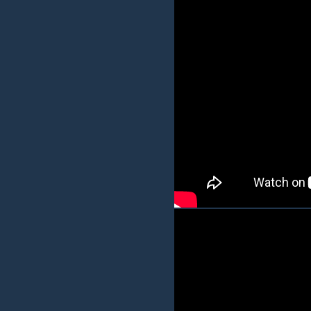
y
a
i