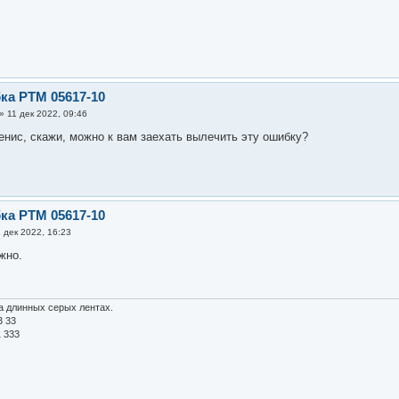
ка PTM 05617-10
»
11 дек 2022, 09:46
енис, скажи, можно к вам заехать вылечить эту ошибку?
ка PTM 05617-10
1 дек 2022, 16:23
жно.
а длинных серых лентах.
3 33
1 333