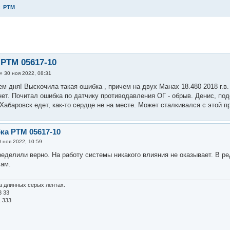
PTM
енный поиск
PTM 05617-10
»
30 ноя 2022, 08:31
ем дня! Выскочила такая ошибка , причем на двух Манах 18.480 2018 г.в
нет. Почитал ошибка по датчику противодавления ОГ - обрыв. Денис, под
Хабаровск едет, как-то сердце не на месте. Может сталкивался с этой 
ка PTM 05617-10
0 ноя 2022, 10:59
еделили верно. На работу системы никакого влияния не оказывает. В ре
хам.
а длинных серых лентах.
3 33
1 333